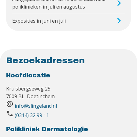
poliklinieken in juli en augustus
Exposities in juni en juli
Bezoekadressen
Hoofdlocatie
Kruisbergseweg 25
7009 BL Doetinchem
alternate_email
info@slingeland.nl
phone
(0314) 32 99 11
Polikliniek Dermatologie