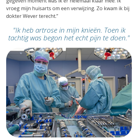
gegeven moment was ik er helemaal klaar mee. Ik
vroeg mijn huisarts om een verwijzing. Zo kwam ik bij
dokter Wever terecht.”
"Ik heb artrose in mijn knieën. Toen ik
tachtig was begon het echt pijn te doen."