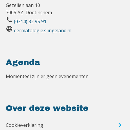
Gezellenlaan 10
7005 AZ Doetinchem
phone
(0314) 32 95 91
language
dermatologie.slingeland.nl
Agenda
Momenteel zijn er geen evenementen.
Over deze website
Cookieverklaring