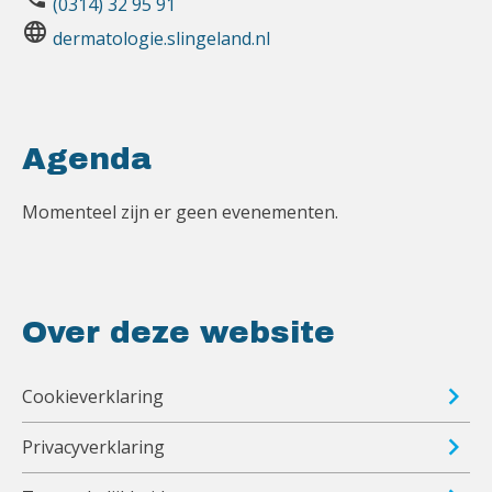
(0314) 32 95 91
language
dermatologie.slingeland.nl
Agenda
Momenteel zijn er geen evenementen.
Over deze website
Cookieverklaring
Privacyverklaring