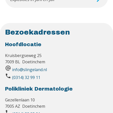
Bezoekadressen
Hoofdlocatie
Kruisbergseweg 25
7009 BL Doetinchem
alternate_email
info@slingeland.nl
phone
(0314) 32 99 11
Polikliniek Dermatologie
Gezellenlaan 10
7005 AZ Doetinchem
phone