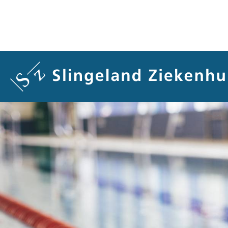
Overslaan
en
naar
de
inhoud
gaan