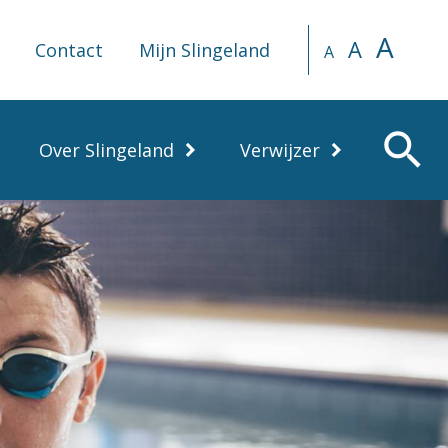
A
A
Contact
Mijn Slingeland
A
search
Over Slingeland
Verwijzer