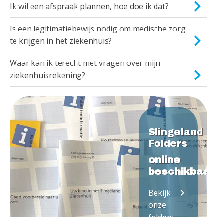
Ik wil een afspraak plannen, hoe doe ik dat?
Is een legitimatiebewijs nodig om medische zorg
te krijgen in het ziekenhuis?
Waar kan ik terecht met vragen over mijn
ziekenhuisrekening?
Slingeland
Folders
online
beschikbaar
keyboard_arrow_right
Bekijk
onze
folders