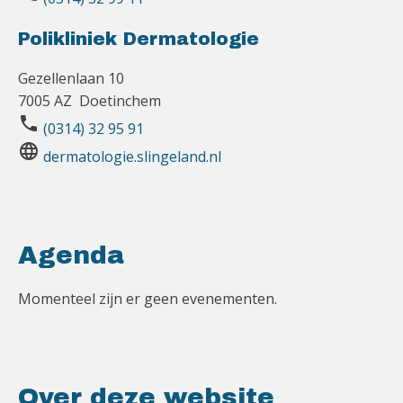
Polikliniek Dermatologie
Gezellenlaan 10
7005 AZ Doetinchem
phone
(0314) 32 95 91
language
dermatologie.slingeland.nl
Agenda
Momenteel zijn er geen evenementen.
Over deze website