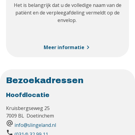
Het is belangrijk dat u de volledige naam van de
patiënt en de verpleegafdeling vermeldt op de
envelop.
chevron_right
Meer informatie
Bezoekadressen
Hoofdlocatie
Kruisbergseweg 25
7009 BL Doetinchem
alternate_email
info@slingeland.nl
phone
(0314) 32 99 11