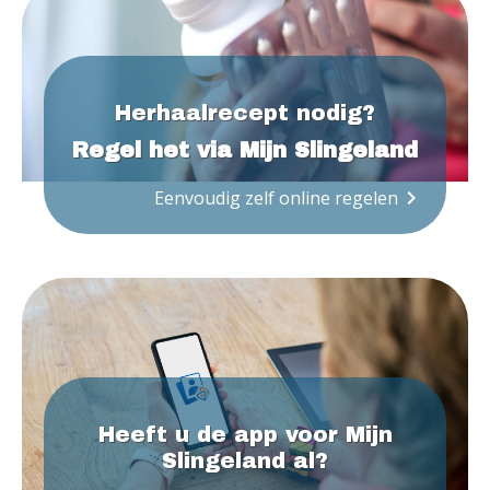
Herhaalrecept nodig?
Regel het via Mijn Slingeland
keyboard_arrow_right
Eenvoudig zelf online regelen
Heeft u de app voor Mijn
Slingeland al?