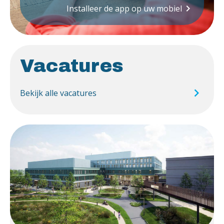
keyboard_arrow_right
Installeer de app op uw mobiel
Vacatures
Bekijk alle vacatures