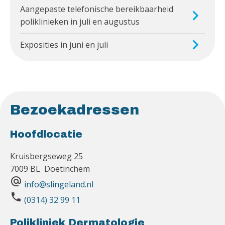
Aangepaste telefonische bereikbaarheid
poliklinieken in juli en augustus
Exposities in juni en juli
Bezoekadressen
Hoofdlocatie
Kruisbergseweg 25
7009 BL Doetinchem
alternate_email
info@slingeland.nl
phone
(0314) 32 99 11
Polikliniek Dermatologie