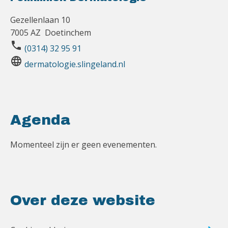
Gezellenlaan 10
7005 AZ Doetinchem
phone
(0314) 32 95 91
language
dermatologie.slingeland.nl
Agenda
Momenteel zijn er geen evenementen.
Over deze website