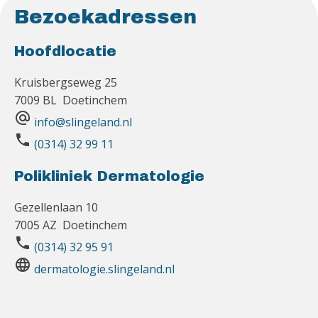
Bezoekadressen
Hoofdlocatie
Kruisbergseweg 25
7009 BL Doetinchem
alternate_email
info@slingeland.nl
phone
(0314) 32 99 11
Polikliniek Dermatologie
Gezellenlaan 10
7005 AZ Doetinchem
phone
(0314) 32 95 91
language
dermatologie.slingeland.nl