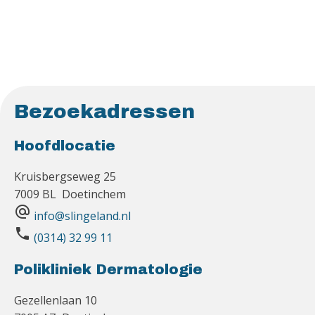
Bezoekadressen
Hoofdlocatie
Kruisbergseweg 25
7009 BL Doetinchem
alternate_email
info@slingeland.nl
phone
(0314) 32 99 11
Polikliniek Dermatologie
Gezellenlaan 10