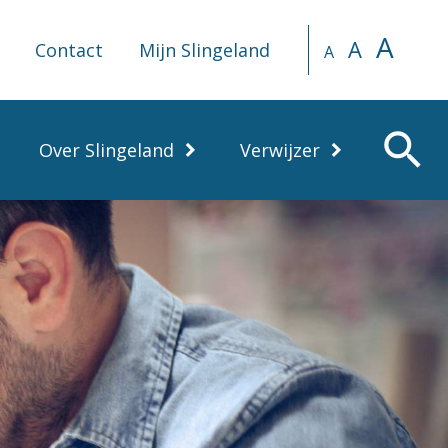
A
A
Contact
Mijn Slingeland
A
search
Over Slingeland
Verwijzer