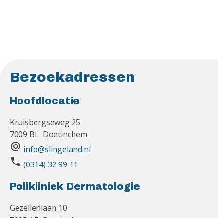
Bezoekadressen
Hoofdlocatie
Kruisbergseweg 25
7009 BL Doetinchem
alternate_email
info@slingeland.nl
phone
(0314) 32 99 11
Polikliniek Dermatologie
Gezellenlaan 10