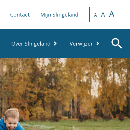
A
A
Contact
Mijn Slingeland
A
search
Over Slingeland
Verwijzer