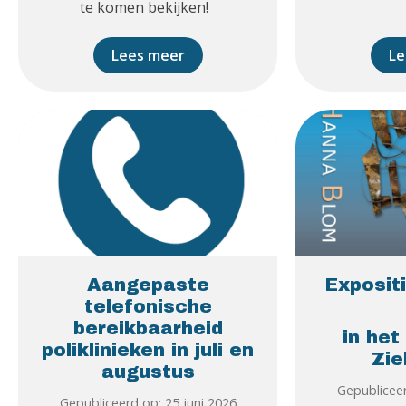
te komen bekijken!
Lees meer
Le
Aangepaste
Expositi
telefonische
bereikbaarheid
in het
poliklinieken in juli en
Zie
augustus
Gepubliceer
Gepubliceerd op: 25 juni 2026