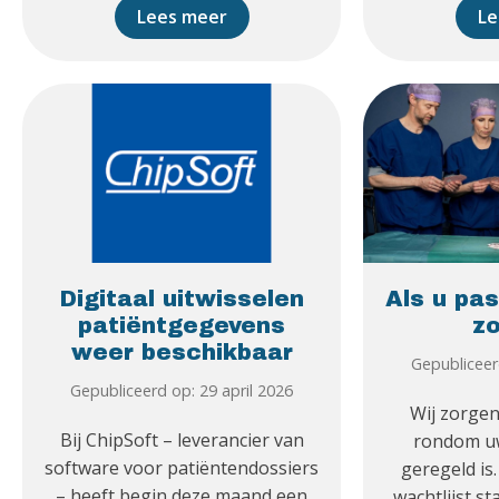
Lees meer
Le
Digitaal uitwisselen
Als u pas
patiëntgegevens
zo
weer beschikbaar
Gepubliceer
Gepubliceerd op: 29 april 2026
Wij zorgen
Bij ChipSoft – leverancier van
rondom u
software voor patiëntendossiers
geregeld is
– heeft begin deze maand een
wachtlijst st