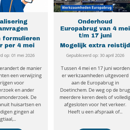
talisering
Onderhoud
anvragen
Europabrug van 4 mei
t/m 17 juni
 formulieren
r per 4 mei
Mogelijk extra reistij
rd op: 01 mei 2026
Gepubliceerd op: 30 april 2026
verandert de manier
Tussen 4 mei en 17 juni worden
nten een verwijzing
er werkzaamheden uitgevoerd
rijgen voor
aan de Europabrug in
erzoek en ander
Doetinchem. De weg op de bru
iumonderzoek. De
meerdere keren deels of volledi
nuit huisartsen en
afgesloten voor het verkeer.
digen gingen al
Heeft u een afspraak of...
gtiaal,...