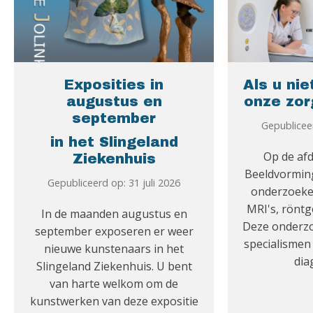
Exposities in
Als u nie
augustus en
onze zo
september
Gepubliceer
in het Slingeland
Op de af
Ziekenhuis
Beeldvormin
Gepubliceerd op: 31 juli 2026
onderzoeke
MRI's, röntg
In de maanden augustus en
Deze onderzo
september exposeren er weer
specialisme
nieuwe kunstenaars in het
dia
Slingeland Ziekenhuis. U bent
van harte welkom om de
kunstwerken van deze expositie