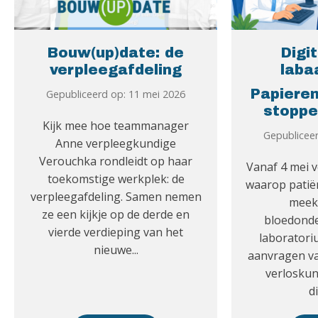
Bouw(up)date: de
Digi
verpleegafdeling
laba
Papieren
Gepubliceerd op: 11 mei 2026
stoppe
Kijk mee hoe teammanager
Gepublicee
Anne verpleegkundige
Verouchka rondleidt op haar
Vanaf 4 mei 
toekomstige werkplek: de
waarop patië
verpleegafdeling. Samen nemen
meek
ze een kijkje op de derde en
bloedond
vierde verdieping van het
laborator
nieuwe...
aanvragen va
verloskun
di