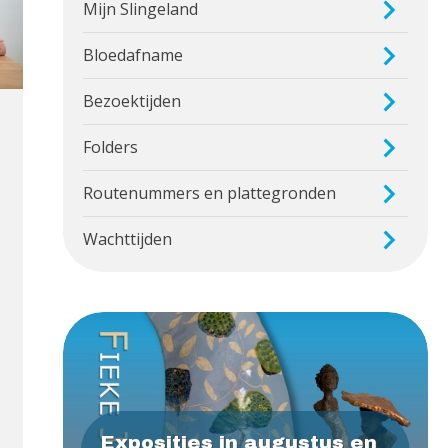
Mijn Slingeland
Bloedafname
Bezoektijden
Folders
Routenummers en plattegronden
Wachttijden
)
Exposities in augustus en