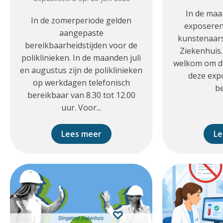
In de maan
In de zomerperiode gelden
exposeren
aangepaste
kunstenaars
bereikbaarheidstijden voor de
Ziekenhuis.
poliklinieken. In de maanden juli
welkom om d
en augustus zijn de poliklinieken
deze exp
op werkdagen telefonisch
b
bereikbaar van 8.30 tot 12.00
uur. Voor...
Lees meer
Le