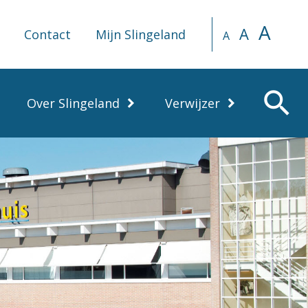
A
A
Contact
Mijn Slingeland
A
search
Over Slingeland
Verwijzer