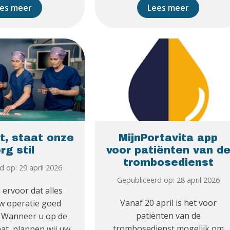
es meer
Lees meer
t, staat onze
MijnPortavita app
rg stil
voor patiënten van d
trombosedienst
d op: 29 april 2026
Gepubliceerd op: 28 april 2026
 ervoor dat alles
Vanaf 20 april is het voor
w operatie goed
patiënten van de
. Wanneer u op de
trombosedienst mogelijk om
aat, plannen wij uw