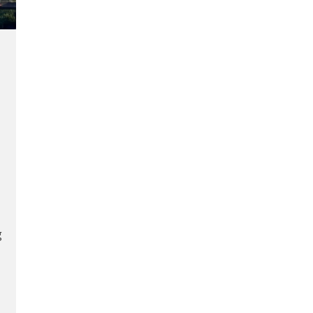
d
g
g