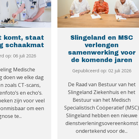
t komt, staat
Slingeland en MSC
rg schaakmat
verlengen
samenwerking voor
d op: 06 juli 2026
de komende jaren
deling Medische
Gepubliceerd op: 02 juli 2026
g doen we elke dag
De Raad van Bestuur van het
n zoals CT-scans,
Slingeland Ziekenhuis en het
enfoto’s en echo’s.
Bestuur van het Medisch
eken zijn voor veel
Specialistisch Coöperatief (MSC
n onmisbaar om een
Slingeland hebben een nieuwe
gnose te...
dienstverleningsovereenkomst
ondertekend voor de...