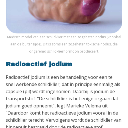
Medisch model van een schildklier met een zogeheten nodus (knobbel
aan de buitenzijde). Dit is soms een zogeheten toxische nodus, die
ongeremd schildklierhormoon produceert.
Radioactief jodium
Radioactief jodium is een behandeling voor een te
snel werkende schildklier, dat in principe eenmalig als
capsule (pil) wordt ingenomen. Daarbij is jodium de
transportstof. “De schildklier is het enige orgaan dat
jodium goed opneemt”, legt Marieke Velema uit.
“Daardoor komt het radioactieve jodium vooral in de
schildklier terecht. Vervolgens wordt de schildklier van
binnenuit bestraald door de radioactieve stof,