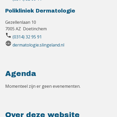
Polikliniek Dermatologie
Gezellenlaan 10
7005 AZ Doetinchem
phone
(0314) 32 95 91
language
dermatologie.slingeland.nl
Agenda
Momenteel zijn er geen evenementen.
Over deze website