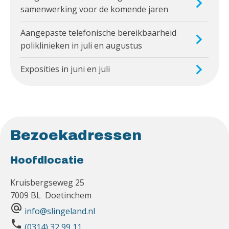
samenwerking voor de komende jaren
Aangepaste telefonische bereikbaarheid
poliklinieken in juli en augustus
Exposities in juni en juli
Bezoekadressen
Hoofdlocatie
Kruisbergseweg 25
7009 BL Doetinchem
alternate_email
info@slingeland.nl
phone
(0314) 32 99 11