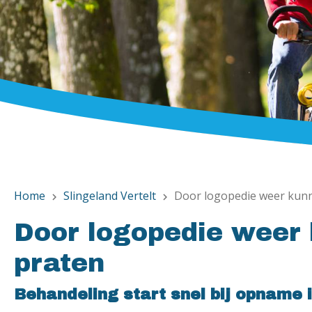
Home
Slingeland Vertelt
Door logopedie weer kunn
chevron_right
chevron_right
Door logopedie weer 
praten
Behandeling start snel bij opname 