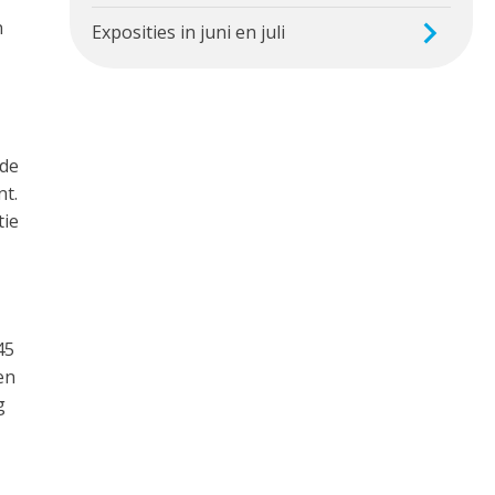
n
Exposities in juni en juli
 de
nt.
tie
45
en
g