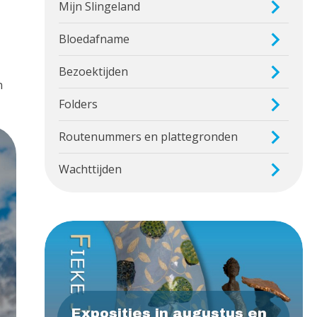
Mijn Slingeland
Bloedafname
Bezoektijden
n
Folders
Routenummers en plattegronden
Wachttijden
Exposities in augustus en