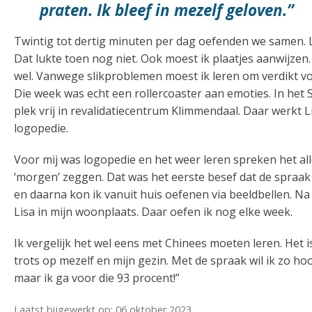
praten. Ik bleef in mezelf geloven.”
Twintig tot dertig minuten per dag oefenden we samen. L
Dat lukte toen nog niet. Ook moest ik plaatjes aanwijzen. 
wel. Vanwege slikproblemen moest ik leren om verdikt voe
Die week was echt een rollercoaster aan emoties. In het 
plek vrij in revalidatiecentrum Klimmendaal. Daar werkt 
logopedie.
Voor mij was logopedie en het weer leren spreken het a
‘morgen’ zeggen. Dat was het eerste besef dat de spraak
en daarna kon ik vanuit huis oefenen via beeldbellen. N
Lisa in mijn woonplaats. Daar oefen ik nog elke week.
Ik vergelijk het wel eens met Chinees moeten leren. Het
trots op mezelf en mijn gezin. Met de spraak wil ik zo 
maar ik ga voor die 93 procent!”
Laatst bijgewerkt op: 06 oktober 2023