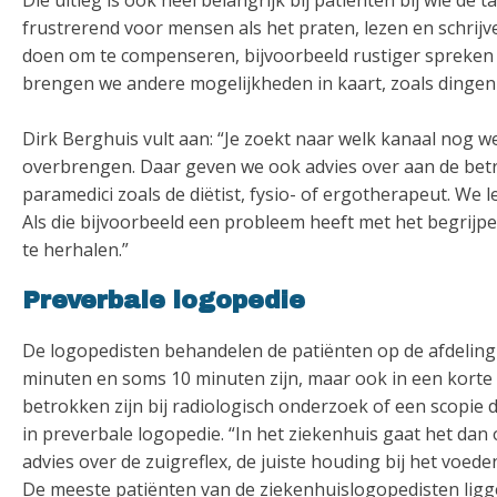
Die uitleg is ook heel belangrijk bij patiënten bij wie de t
frustrerend voor mensen als het praten, lezen en schrijve
doen om te compenseren, bijvoorbeeld rustiger spreken zo
brengen we andere mogelijkheden in kaart, zoals dingen 
Dirk Berghuis vult aan: “Je zoekt naar welk kanaal nog 
overbrengen. Daar geven we ook advies over aan de betr
paramedici zoals de diëtist, fysio- of ergotherapeut. We 
Als die bijvoorbeeld een probleem heeft met het begrijpe
te herhalen.”
Preverbale logopedie
De logopedisten behandelen de patiënten op de afdeling
minuten en soms 10 minuten zijn, maar ook in een korte
betrokken zijn bij radiologisch onderzoek of een scopie 
in preverbale logopedie. “In het ziekenhuis gaat het dan
advies over de zuigreflex, de juiste houding bij het voede
De meeste patiënten van de ziekenhuislogopedisten ligge