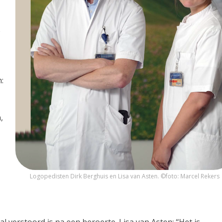
e
:
,
Logopedisten Dirk Berghuis en Lisa van Asten. ©foto: Marcel Rekers