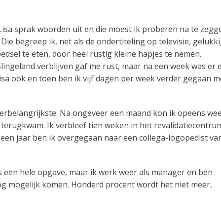
isa sprak woorden uit en die moest ik proberen na te zegg
Die begreep ik, net als de ondertiteling op televisie, gelukk
dsel te eten, door heel rustig kleine hapjes te nemen.
Slingeland verblijven gaf me rust, maar na een week was er 
Lisa ook en toen ben ik vijf dagen per week verder gegaan m
llerbelangrijkste. Na ongeveer een maand kon ik opeens we
 terugkwam. Ik verbleef tien weken in het revalidatiecentru
a een jaar ben ik overgegaan naar een collega-logopedist va
 is een hele opgave, maar ik werk weer als manager en ben
hoog mogelijk komen. Honderd procent wordt het niet meer,