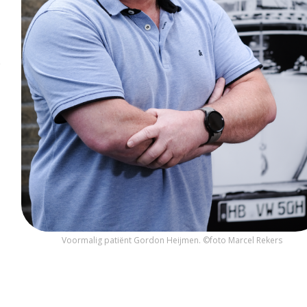
p
Voormalig patiënt Gordon Heijmen. ©foto Marcel Rekers