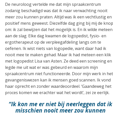
De neuroloog vertelde me dat mijn spraakcentrum
zodanig beschadigd was dat ik naar verwachting nooit
meer zou kunnen praten. Altijd was ik een vechtlustig en
positief mens geweest. Diezelfde dag ging bij mij de kno
om: ik zal bewijzen dat het mogelijk is. En ik wilde meteen
aan de slag. Elke dag kwamen de logopedist, fysio- en
ergotherapeut op de verpleegafdeling langs om te
oefenen. Ik wist niets van logopedie, want daar had ik
nooit mee te maken gehad. Maar ik had meteen een klik
met logopedist Lisa van Asten. Ze deed een screening en
legde me uit wat er was gebeurd en waarom mijn
spraakcentrum niet functioneerde. Door mijn werk in het
gevangeniswezen kan ik mensen goed scannen. Ik vond
haar oprecht en zonder waardeoordeel. ‘Gaandeweg het
proces komen we erachter wat het wordt’, zei ze eerlijk.
“Ik kon me er niet bij neerleggen dat ik
misschien nooit meer zou kunnen