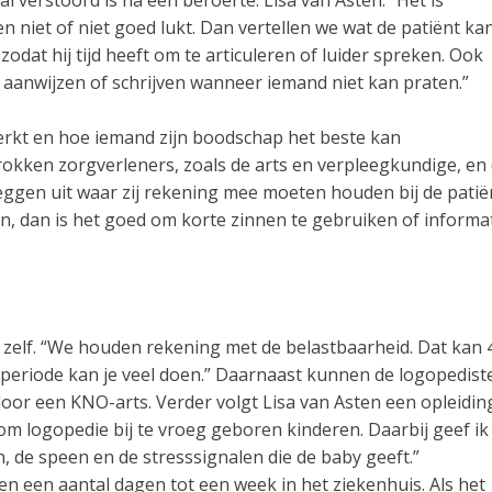
aal verstoord is na een beroerte. Lisa van Asten: “Het is
n niet of niet goed lukt. Dan vertellen we wat de patiënt ka
dat hij tijd heeft om te articuleren of luider spreken. Ook
aanwijzen of schrijven wanneer iemand niet kan praten.”
werkt en hoe iemand zijn boodschap het beste kan
okken zorgverleners, zoals de arts en verpleegkundige, en
leggen uit waar zij rekening mee moeten houden bij de patië
n, dan is het goed om korte zinnen te gebruiken of informa
 zelf. “We houden rekening met de belastbaarheid. Dat kan 
 periode kan je veel doen.” Daarnaast kunnen de logopedist
door een KNO-arts. Verder volgt Lisa van Asten een opleidin
 om logopedie bij te vroeg geboren kinderen. Daarbij geef ik
n, de speen en de stresssignalen die de baby geeft.”
n een aantal dagen tot een week in het ziekenhuis. Als het