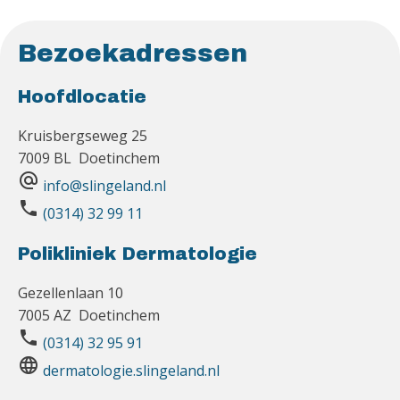
Bezoekadressen
Hoofdlocatie
Kruisbergseweg 25
7009 BL Doetinchem
alternate_email
info@slingeland.nl
phone
(0314) 32 99 11
Polikliniek Dermatologie
Gezellenlaan 10
7005 AZ Doetinchem
phone
(0314) 32 95 91
language
dermatologie.slingeland.nl