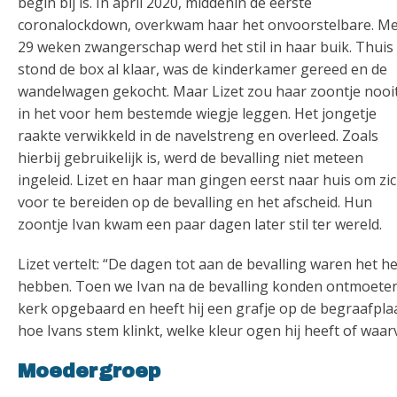
begin bij is. In april 2020, middenin de eerste
coronalockdown, overkwam haar het onvoorstelbare. Me
29 weken zwangerschap werd het stil in haar buik. Thuis
stond de box al klaar, was de kinderkamer gereed en de
wandelwagen gekocht. Maar Lizet zou haar zoontje nooi
in het voor hem bestemde wiegje leggen. Het jongetje
raakte verwikkeld in de navelstreng en overleed. Zoals
hierbij gebruikelijk is, werd de bevalling niet meteen
ingeleid. Lizet en haar man gingen eerst naar huis om zi
voor te bereiden op de bevalling en het afscheid. Hun
zoontje Ivan kwam een paar dagen later stil ter wereld.
Lizet vertelt: “De dagen tot aan de bevalling waren het he
hebben. Toen we Ivan na de bevalling konden ontmoeten, 
kerk opgebaard en heeft hij een grafje op de begraafplaa
hoe Ivans stem klinkt, welke kleur ogen hij heeft of waa
Moedergroep