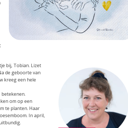
n
t
e bij, Tobian. Lizet
“Na de geboorte van
w kreeg een hele
n betekenen.
aken om op een
m te planten. Haar
loesemboom. In april,
uitbundig.