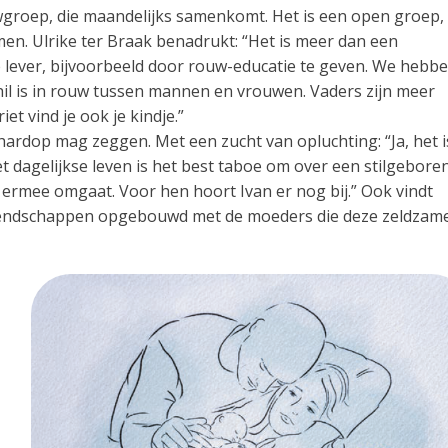
uwgroep, die maandelijks samenkomt. Het is een open groep,
omen. Ulrike ter Braak benadrukt: “Het is meer dan een
e lever, bijvoorbeeld door rouw-educatie te geven. We hebb
l is in rouw tussen mannen en vrouwen. Vaders zijn meer
et vind je ook je kindje.”
hardop mag zeggen. Met een zucht van opluchting: “Ja, het i
het dagelijkse leven is het best taboe om over een stilgebore
e ermee omgaat. Voor hen hoort Ivan er nog bij.” Ook vindt
vriendschappen opgebouwd met de moeders die deze zeldzam