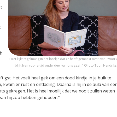
t
t
ch
Lizet kijkt regelmatig in het boekje dat ze heeft gemaakt over Ivan. “Voor
blijft Ivan voor altijd onderdeel van ons gezin.” © foto Toon Hendriks
ftigst. Het voelt heel gek om een dood kindje in je buik te
kwam er rust en ontlading. Daarna is hij in de aula van ee
ts gekregen. Het is heel moeilijk dat we nooit zullen weten
rvan hij zou hebben gehouden.”