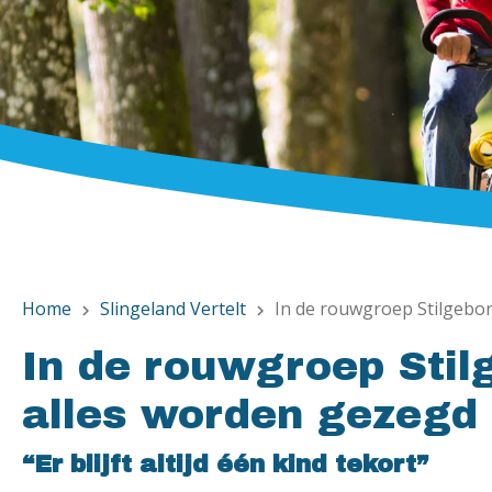
Home
Slingeland Vertelt
In de rouwgroep Stilgebo
chevron_right
chevron_right
In de rouwgroep Sti
alles worden gezegd
“Er blijft altijd één kind tekort”