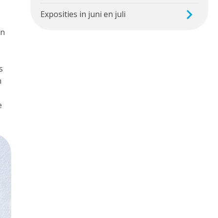
Exposities in juni en juli
en
s
n
e