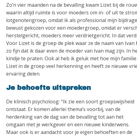
Zo’n vier maanden na de bevalling kwam Lizet bij de ro
waarin altijd ruimte is voor moeders om in- of uit te str
lotgenotengroep, omdat ik als professional mijn bijdrag
bewust gekozen voor een moedergroep, omdat er verschi
herstelgericht, moeders meer verdrietgericht. In dat verdri
Voor Lizet is de groep de plek waar ze de naam van Ivan 
zo fijn dat ik daar even de moeder van Ivan mag zijn. In 
kindje te praten. Ook al heb ik geluk met hoe mijn famili
Lizet in de groep veel herkenning en heeft ze nieuwe 
ervaring delen.
Je behoefte uitspreken
De klinisch psycholoog: “Ik zie een soort groepswijsheid
ontstaat. Er komen allerlei thema’s voorbij, van de
herdenking van de dag van de bevalling tot aan het
omgaan met je werkgever en een nieuwe kinderwens.
Maar ook is er aandacht voor je eigen behoeften en de