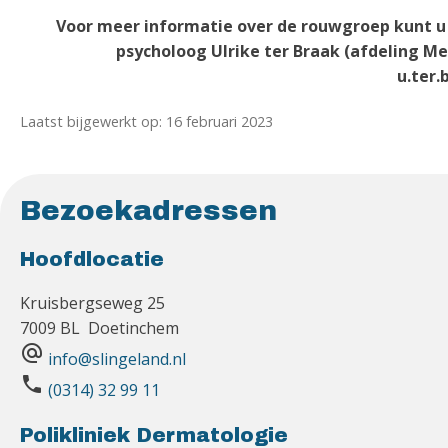
Voor meer informatie over de rouwgroep kunt u 
psycholoog Ulrike ter Braak (afdeling Me
u.ter.
Laatst bijgewerkt op: 16 februari 2023
Bezoekadressen
Hoofdlocatie
Kruisbergseweg 25
7009 BL Doetinchem
alternate_email
info@slingeland.nl
phone
(0314) 32 99 11
Polikliniek Dermatologie