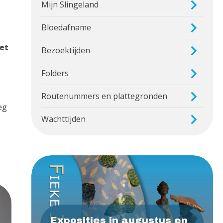
Mijn Slingeland
Bloedafname
het
Bezoektijden
Folders
Routenummers en plattegronden
eg
Wachttijden
Exposities in augustus en