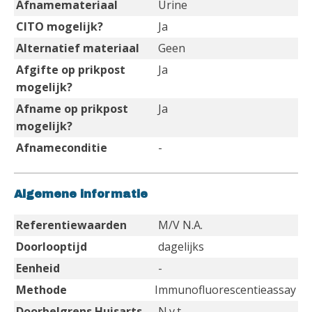
Afnamemateriaal
Urine
CITO mogelijk?
Ja
Alternatief materiaal
Geen
Afgifte op prikpost
Ja
mogelijk?
Afname op prikpost
Ja
mogelijk?
Afnameconditie
-
Algemene informatie
Referentiewaarden
M/V N.A.
Doorlooptijd
dagelijks
Eenheid
-
Methode
Immunofluorescentieassay
Doorbelgrens Huisarts
N.v.t.