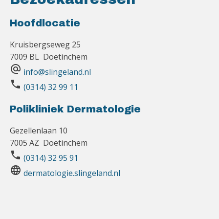
Hoofdlocatie
Kruisbergseweg 25
7009 BL Doetinchem
alternate_email
info@slingeland.nl
phone
(0314) 32 99 11
Polikliniek Dermatologie
Gezellenlaan 10
7005 AZ Doetinchem
phone
(0314) 32 95 91
language
dermatologie.slingeland.nl