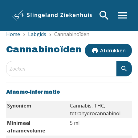
Overslaan
en
search
menu
naar
de
Home
Labgids
Cannabinoïden
inhoud
chevron_right
chevron_right
gaan
Cannabinoïden
print
Afdrukken
search
Afname-informatie
Synoniem
Cannabis, THC,
tetrahydrocannabinol
Minimaal
5 ml
afnamevolume