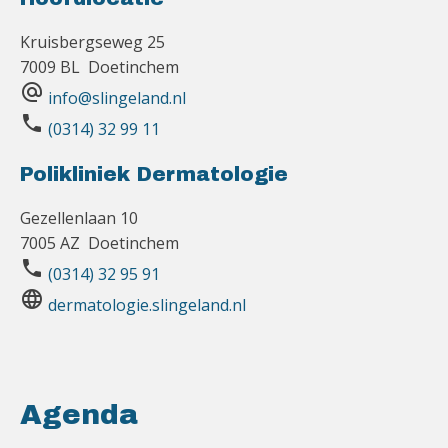
Kruisbergseweg 25
7009 BL Doetinchem
alternate_email
info@slingeland.nl
phone
(0314) 32 99 11
Polikliniek Dermatologie
Gezellenlaan 10
7005 AZ Doetinchem
phone
(0314) 32 95 91
language
dermatologie.slingeland.nl
Agenda