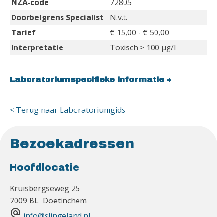
NZA-code
72805
Doorbelgrens Specialist
N.v.t.
Tarief
€ 15,00 - € 50,00
Interpretatie
Toxisch > 100 µg/l
Laboratoriumspecifieke informatie
+
< Terug naar Laboratoriumgids
Bezoekadressen
Hoofdlocatie
Kruisbergseweg 25
7009 BL Doetinchem
alternate_email
info@slingeland.nl