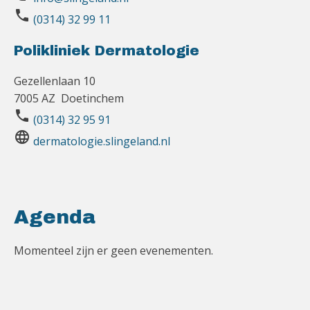
phone
(0314) 32 99 11
Polikliniek Dermatologie
Gezellenlaan 10
7005 AZ Doetinchem
phone
(0314) 32 95 91
language
dermatologie.slingeland.nl
Agenda
Momenteel zijn er geen evenementen.