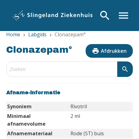
Overslaan
en
search
menu
naar
de
Home
Labgids
Clonazepam°
inhoud
chevron_right
chevron_right
gaan
Clonazepam°
print
Afdrukken
search
Afname-informatie
Synoniem
Rivotril
Minimaal
2 ml
afnamevolume
Afnamemateriaal
Rode (ST) buis