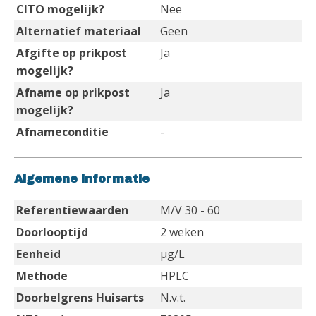
CITO mogelijk?
Nee
Alternatief materiaal
Geen
Afgifte op prikpost
Ja
mogelijk?
Afname op prikpost
Ja
mogelijk?
Afnameconditie
-
Algemene informatie
Referentiewaarden
M/V 30 - 60
Doorlooptijd
2 weken
Eenheid
µg/L
Methode
HPLC
Doorbelgrens Huisarts
N.v.t.