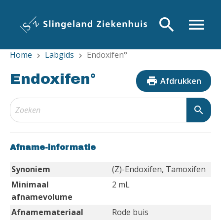
Overslaan
en
search
menu
naar
de
Home
Labgids
Endoxifen°
inhoud
chevron_right
chevron_right
gaan
Endoxifen°
print
Afdrukken
search
Afname-informatie
Synoniem
(Z)-Endoxifen, Tamoxifen
Minimaal
2 mL
afnamevolume
Afnamemateriaal
Rode buis