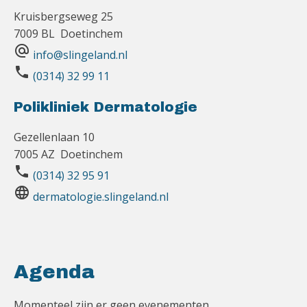
Kruisbergseweg 25
7009 BL Doetinchem
alternate_email
info@slingeland.nl
phone
(0314) 32 99 11
Polikliniek Dermatologie
Gezellenlaan 10
7005 AZ Doetinchem
phone
(0314) 32 95 91
language
dermatologie.slingeland.nl
Agenda
Momenteel zijn er geen evenementen.