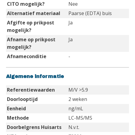
CITO mogelijk?
Nee
Alternatief materiaal
Paarse (EDTA) buis
Afgifte op prikpost
Ja
mogelijk?
Afname op prikpost
Ja
mogelijk?
Afnameconditie
-
Algemene informatie
Referentiewaarden
M/V >5.9
Doorlooptijd
2 weken
Eenheid
ng/mL
Methode
LC-MS/MS
Doorbelgrens Huisarts
N.v.t.