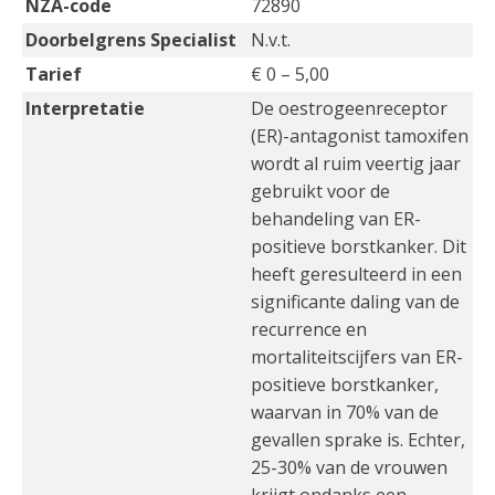
NZA-code
72890
Doorbelgrens Specialist
N.v.t.
Tarief
€ 0 – 5,00
Interpretatie
De oestrogeenreceptor
(ER)-antagonist tamoxifen
wordt al ruim veertig jaar
gebruikt voor de
behandeling van ER-
positieve borstkanker. Dit
heeft geresulteerd in een
significante daling van de
recurrence en
mortaliteitscijfers van ER-
positieve borstkanker,
waarvan in 70% van de
gevallen sprake is. Echter,
25-30% van de vrouwen