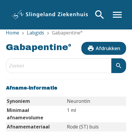
Overslaan
en
search
menu
naar
de
Home
Labgids
Gabapentine°
inhoud
chevron_right
chevron_right
gaan
Gabapentine°
print
Afdrukken
search
Afname-informatie
Synoniem
Neurontin
Minimaal
1 ml
afnamevolume
Afnamemateriaal
Rode (ST) buis