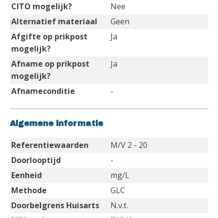
CITO mogelijk?
Nee
Alternatief materiaal
Geen
Afgifte op prikpost
Ja
mogelijk?
Afname op prikpost
Ja
mogelijk?
Afnameconditie
-
Algemene informatie
Referentiewaarden
M/V 2 - 20
Doorlooptijd
-
Eenheid
mg/L
Methode
GLC
Doorbelgrens Huisarts
N.v.t.