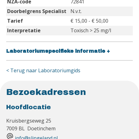
NZA-code
72841
Doorbelgrens Specialist
N.v.t.
Tarief
€ 15,00 - € 50,00
Interpretatie
Toxisch > 25 mg/l
Laboratoriumspecifieke informatie
+
< Terug naar Laboratoriumgids
Bezoekadressen
Hoofdlocatie
Kruisbergseweg 25
7009 BL Doetinchem
alternate_email
info@slingeland.nl