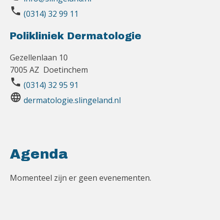
phone
(0314) 32 99 11
Polikliniek Dermatologie
Gezellenlaan 10
7005 AZ Doetinchem
phone
(0314) 32 95 91
language
dermatologie.slingeland.nl
Agenda
Momenteel zijn er geen evenementen.