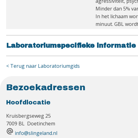
agressiviteit, psy
Minder dan 5% van
In het lichaam wo
minuut. GBL word
Laboratoriumspecifieke informatie
< Terug naar Laboratoriumgids
Bezoekadressen
Hoofdlocatie
Kruisbergseweg 25
7009 BL Doetinchem
alternate_email
info@slingeland.nl