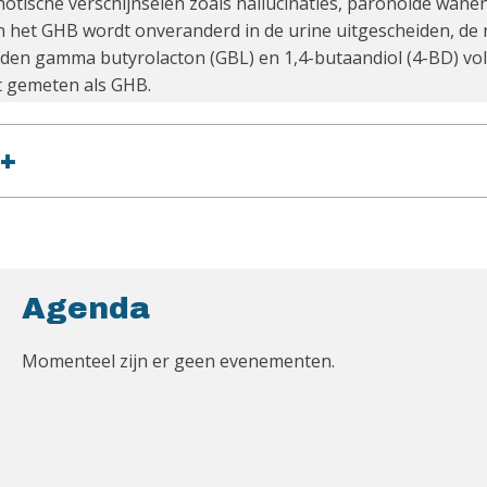
chotische verschijnselen zoals hallucinaties, paronoide wanen
 het GHB wordt onveranderd in de urine uitgescheiden, de 
rden gamma butyrolacton (GBL) en 1,4-butaandiol (4-BD) vol
t gemeten als GHB.
+
Agenda
Momenteel zijn er geen evenementen.