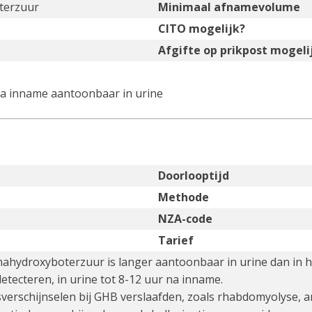
terzuur
Minimaal afnamevolume
CITO mogelijk?
Afgifte op prikpost mogeli
a inname aantoonbaar in urine
Doorlooptijd
Methode
NZA-code
Tarief
hydroxyboterzuur is langer aantoonbaar in urine dan in he
tecteren, in urine tot 8-12 uur na inname.
erschijnselen bij GHB verslaafden, zoals rhabdomyolyse, ang