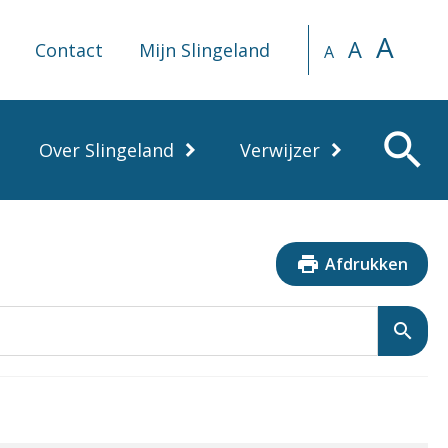
A
A
Contact
Mijn Slingeland
A
search
Over Slingeland
Verwijzer
print
Afdrukken
search