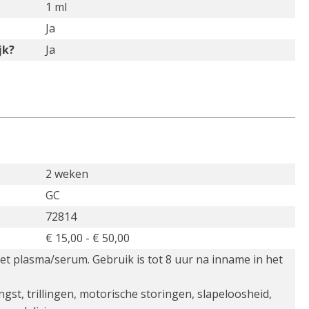
1 ml
Ja
jk?
Ja
2 weken
GC
72814
€ 15,00 - € 50,00
t plasma/serum. Gebruik is tot 8 uur na inname in het
st, trillingen, motorische storingen, slapeloosheid,