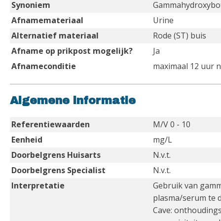
Synoniem
Gammahydroxybo
Afnamemateriaal
Urine
Alternatief materiaal
Rode (ST) buis
Afname op prikpost mogelijk?
Ja
Afnameconditie
maximaal 12 uur n
Algemene informatie
Referentiewaarden
M/V 0 - 10
Eenheid
mg/L
Doorbelgrens Huisarts
N.v.t.
Doorbelgrens Specialist
N.v.t.
Interpretatie
Gebruik van gamma
plasma/serum te de
Cave: onthoudingsv