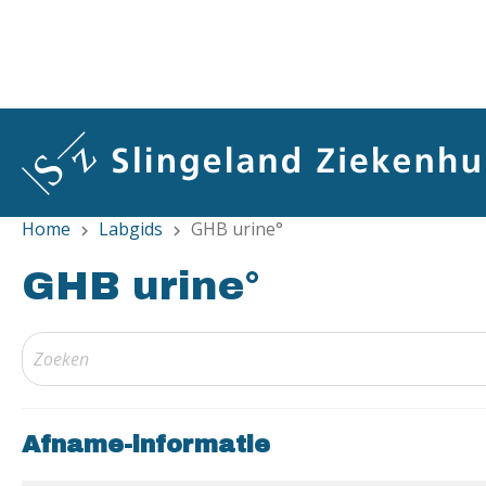
Overslaan
en
naar
de
inhoud
gaan
Home
Labgids
GHB urine°
chevron_right
chevron_right
GHB urine°
Afname-informatie