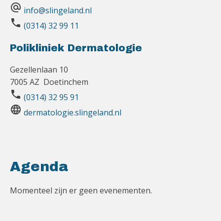
alternate_email
info@slingeland.nl
phone
(0314) 32 99 11
Polikliniek Dermatologie
Gezellenlaan 10
7005 AZ Doetinchem
phone
(0314) 32 95 91
language
dermatologie.slingeland.nl
Agenda
Momenteel zijn er geen evenementen.