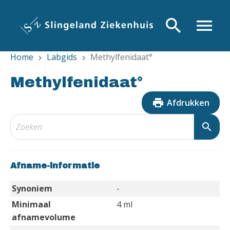
Overslaan
en
search
menu
naar
de
Home
Labgids
Methylfenidaat°
inhoud
chevron_right
chevron_right
gaan
Methylfenidaat°
print
Afdrukken
search
Afname-informatie
Synoniem
-
Minimaal
4 ml
afnamevolume