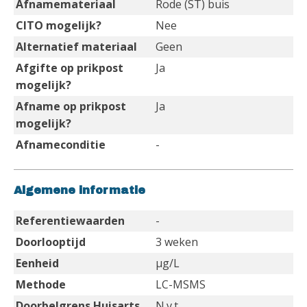
Afnamemateriaal
Rode (ST) buis
CITO mogelijk?
Nee
Alternatief materiaal
Geen
Afgifte op prikpost
Ja
mogelijk?
Afname op prikpost
Ja
mogelijk?
Afnameconditie
-
Algemene informatie
Referentiewaarden
-
Doorlooptijd
3 weken
Eenheid
µg/L
Methode
LC-MSMS
Doorbelgrens Huisarts
N.v.t.