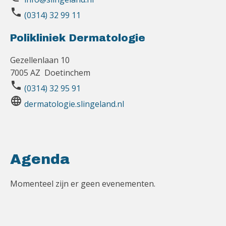
phone
(0314) 32 99 11
Polikliniek Dermatologie
Gezellenlaan 10
7005 AZ Doetinchem
phone
(0314) 32 95 91
language
dermatologie.slingeland.nl
Agenda
Momenteel zijn er geen evenementen.