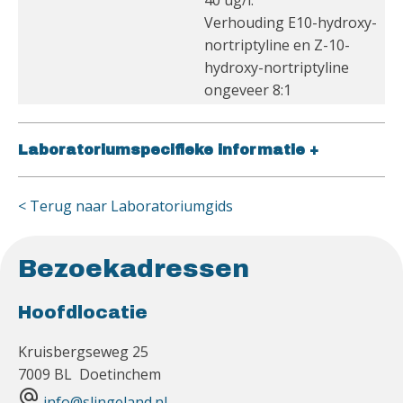
40 ug/l.
Verhouding E10-hydroxy-
nortriptyline en Z-10-
hydroxy-nortriptyline
ongeveer 8:1
Laboratoriumspecifieke informatie
+
< Terug naar Laboratoriumgids
Bezoekadressen
Hoofdlocatie
Kruisbergseweg 25
7009 BL Doetinchem
alternate_email
info@slingeland.nl