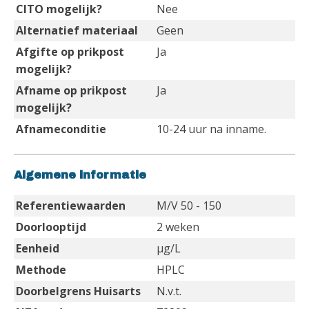
CITO mogelijk?
Nee
Alternatief materiaal
Geen
Afgifte op prikpost
Ja
mogelijk?
Afname op prikpost
Ja
mogelijk?
Afnameconditie
10-24 uur na inname.
Algemene informatie
Referentiewaarden
M/V 50 - 150
Doorlooptijd
2 weken
Eenheid
µg/L
Methode
HPLC
Doorbelgrens Huisarts
N.v.t.