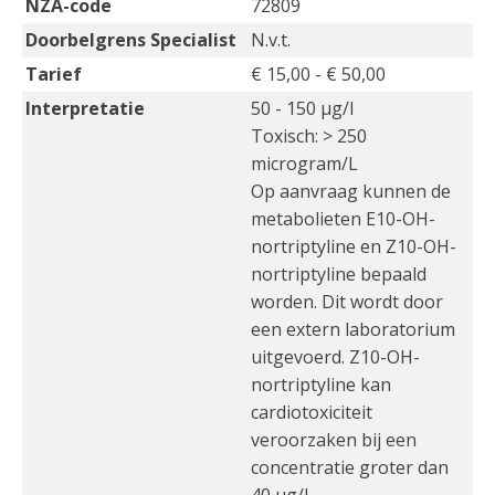
NZA-code
72809
Doorbelgrens Specialist
N.v.t.
Tarief
€ 15,00 - € 50,00
Interpretatie
50 - 150 µg/l
Toxisch: > 250
microgram/L
Op aanvraag kunnen de
metabolieten E10-OH-
nortriptyline en Z10-OH-
nortriptyline bepaald
worden. Dit wordt door
een extern laboratorium
uitgevoerd. Z10-OH-
nortriptyline kan
cardiotoxiciteit
veroorzaken bij een
concentratie groter dan