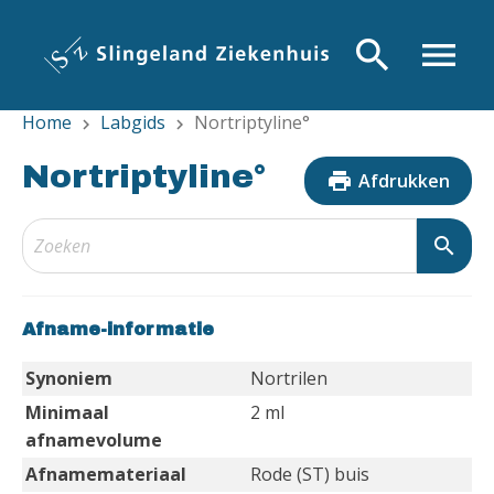
Overslaan
en
search
menu
naar
de
Home
Labgids
Nortriptyline°
inhoud
chevron_right
chevron_right
gaan
Nortriptyline°
print
Afdrukken
search
Afname-informatie
Synoniem
Nortrilen
Minimaal
2 ml
afnamevolume
Afnamemateriaal
Rode (ST) buis