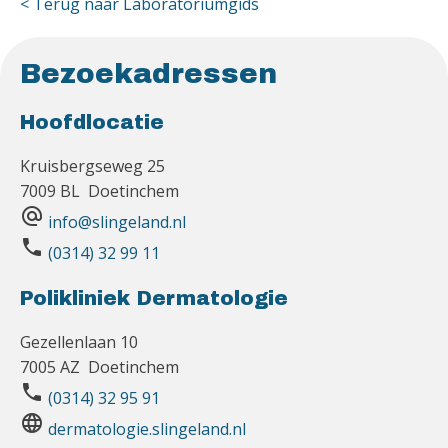
< Terug naar Laboratoriumgids
Bezoekadressen
Hoofdlocatie
Kruisbergseweg 25
7009 BL Doetinchem
alternate_email
info@slingeland.nl
phone
(0314) 32 99 11
Polikliniek Dermatologie
Gezellenlaan 10
7005 AZ Doetinchem
phone
(0314) 32 95 91
language
dermatologie.slingeland.nl