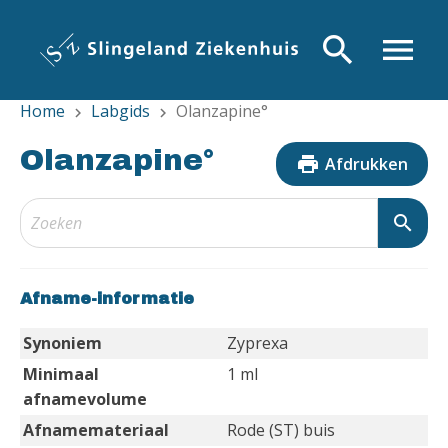
Overslaan
en
search
menu
naar
de
Home
Labgids
Olanzapine°
inhoud
chevron_right
chevron_right
gaan
Olanzapine°
print
Afdrukken
search
Afname-informatie
Synoniem
Zyprexa
Minimaal
1 ml
afnamevolume
Afnamemateriaal
Rode (ST) buis