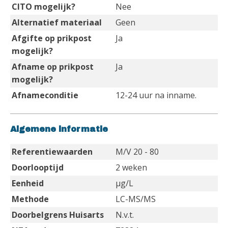
CITO mogelijk?
Nee
Alternatief materiaal
Geen
Afgifte op prikpost
Ja
mogelijk?
Afname op prikpost
Ja
mogelijk?
Afnameconditie
12-24 uur na inname.
Algemene informatie
Referentiewaarden
M/V 20 - 80
Doorlooptijd
2 weken
Eenheid
µg/L
Methode
LC-MS/MS
Doorbelgrens Huisarts
N.v.t.