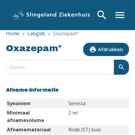
Overslaan
en
search
menu
naar
de
Home
Labgids
Oxazepam°
inhoud
chevron_right
chevron_right
gaan
Oxazepam°
print
Afdrukken
search
Afname-informatie
Synoniem
Seresta
Minimaal
2 ml
afnamevolume
Afnamemateriaal
Rode (ST) buis