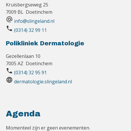
Kruisbergseweg 25
7009 BL Doetinchem
alternate_email
info@slingeland.nl
phone
(0314) 32 99 11
Polikliniek Dermatologie
Gezellenlaan 10
7005 AZ Doetinchem
phone
(0314) 32 95 91
language
dermatologie.slingeland.nl
Agenda
Momenteel zijn er geen evenementen.