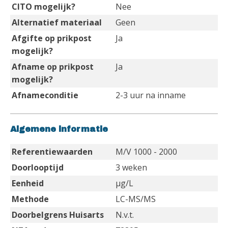
CITO mogelijk?
Nee
Alternatief materiaal
Geen
Afgifte op prikpost
Ja
mogelijk?
Afname op prikpost
Ja
mogelijk?
Afnameconditie
2-3 uur na inname
Algemene informatie
Referentiewaarden
M/V 1000 - 2000
Doorlooptijd
3 weken
Eenheid
µg/L
Methode
LC-MS/MS
Doorbelgrens Huisarts
N.v.t.