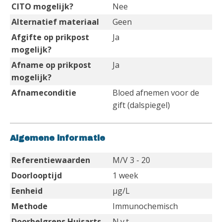
CITO mogelijk?
Nee
Alternatief materiaal
Geen
Afgifte op prikpost
Ja
mogelijk?
Afname op prikpost
Ja
mogelijk?
Afnameconditie
Bloed afnemen voor de
gift (dalspiegel)
Algemene informatie
Referentiewaarden
M/V 3 - 20
Doorlooptijd
1 week
Eenheid
µg/L
Methode
Immunochemisch
Doorbelgrens Huisarts
N.v.t.