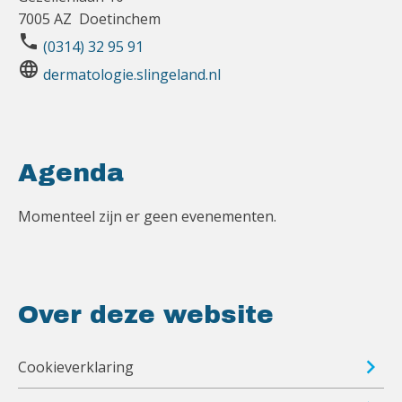
7005 AZ Doetinchem
phone
(0314) 32 95 91
language
dermatologie.slingeland.nl
Agenda
Momenteel zijn er geen evenementen.
Over deze website
Cookieverklaring