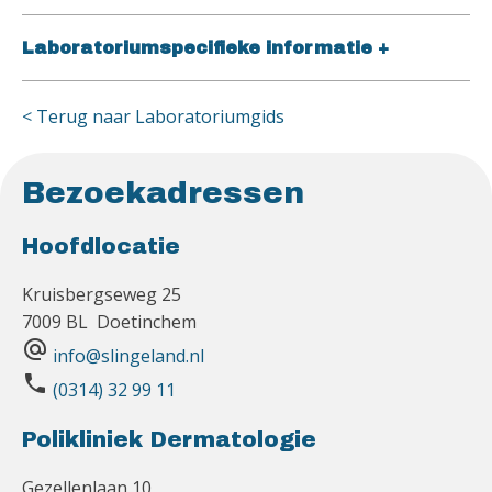
Laboratoriumspecifieke informatie
+
< Terug naar Laboratoriumgids
Bezoekadressen
Hoofdlocatie
Kruisbergseweg 25
7009 BL Doetinchem
alternate_email
info@slingeland.nl
phone
(0314) 32 99 11
Polikliniek Dermatologie
Gezellenlaan 10