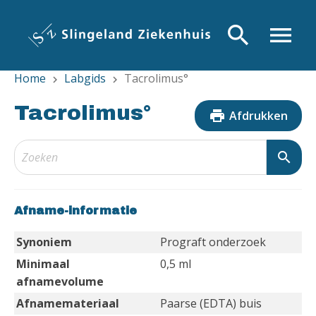
Overslaan
en
search
menu
naar
de
Home
Labgids
Tacrolimus°
inhoud
chevron_right
chevron_right
gaan
Tacrolimus°
print
Afdrukken
search
Afname-informatie
Synoniem
Prograft onderzoek
Minimaal
0,5 ml
afnamevolume
Afnamemateriaal
Paarse (EDTA) buis