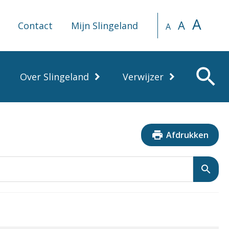
A
A
Contact
Mijn Slingeland
A
search
Over Slingeland
Verwijzer
print
Afdrukken
search