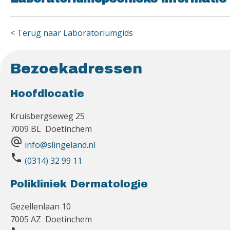
< Terug naar Laboratoriumgids
Bezoekadressen
Hoofdlocatie
Kruisbergseweg 25
7009 BL Doetinchem
alternate_email
info@slingeland.nl
phone
(0314) 32 99 11
Polikliniek Dermatologie
Gezellenlaan 10
7005 AZ Doetinchem