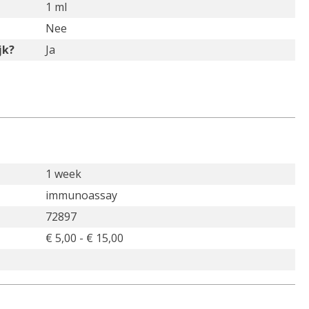
1 ml
Nee
jk?
Ja
1 week
immunoassay
72897
€ 5,00 - € 15,00