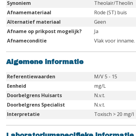
Synoniem
Theolair/Theolin
Afnamemateriaal
Rode (ST) buis
Alternatief materiaal
Geen
Afname op prikpost mogelijk?
Ja
Afnameconditie
Vlak voor inname.
Algemene informatie
Referentiewaarden
M/V 5 - 15
Eenheid
mg/L
Doorbelgrens Huisarts
N.v.t.
Doorbelgrens Specialist
N.v.t.
Interpretatie
Toxisch > 20 mg/l
Laboratoriumspecifieke informatie