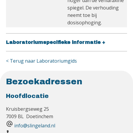
hoger dan de venlafaxine
spiegel. De verhouding
neemt toe bij
dosisophoging.
Laboratoriumspecifieke informatie
+
< Terug naar Laboratoriumgids
Bezoekadressen
Hoofdlocatie
Kruisbergseweg 25
7009 BL Doetinchem
alternate_email
info@slingeland.nl