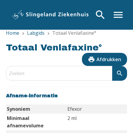
Overslaan
en
search
menu
naar
de
Home
Labgids
Totaal Venlafaxine°
inhoud
chevron_right
chevron_right
gaan
Totaal Venlafaxine°
print
Afdrukken
search
Afname-informatie
Synoniem
Efexor
Minimaal
2 ml
afnamevolume