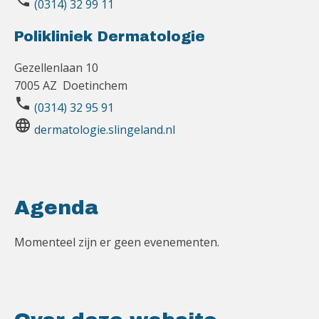
phone
(0314) 32 99 11
Polikliniek Dermatologie
Gezellenlaan 10
7005 AZ Doetinchem
phone
(0314) 32 95 91
language
dermatologie.slingeland.nl
Agenda
Momenteel zijn er geen evenementen.