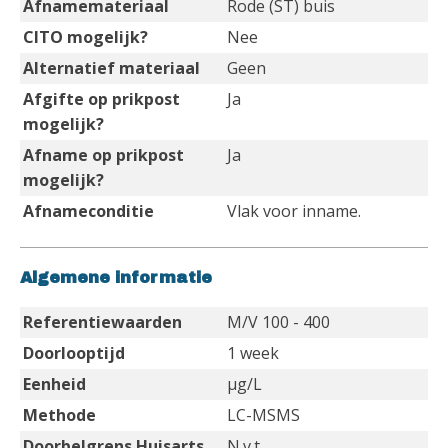
Afnamemateriaal
Rode (ST) buis
CITO mogelijk?
Nee
Alternatief materiaal
Geen
Afgifte op prikpost
Ja
mogelijk?
Afname op prikpost
Ja
mogelijk?
Afnameconditie
Vlak voor inname.
Algemene informatie
Referentiewaarden
M/V 100 - 400
Doorlooptijd
1 week
Eenheid
µg/L
Methode
LC-MSMS
Doorbelgrens Huisarts
N.v.t.