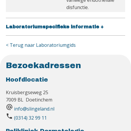
vanwege endotheliale
disfunctie.
Laboratoriumspecifieke informatie
+
< Terug naar Laboratoriumgids
Bezoekadressen
Hoofdlocatie
Kruisbergseweg 25
7009 BL Doetinchem
alternate_email
info@slingeland.nl
phone
(0314) 32 99 11