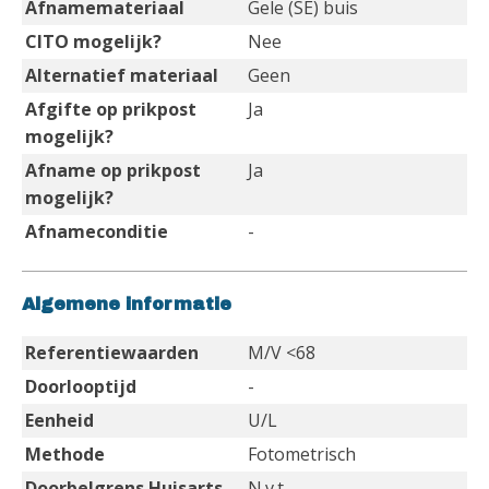
Afnamemateriaal
Gele (SE) buis
CITO mogelijk?
Nee
Alternatief materiaal
Geen
Afgifte op prikpost
Ja
mogelijk?
Afname op prikpost
Ja
mogelijk?
Afnameconditie
-
Algemene informatie
Referentiewaarden
M/V <68
Doorlooptijd
-
Eenheid
U/L
Methode
Fotometrisch
Doorbelgrens Huisarts
N.v.t.