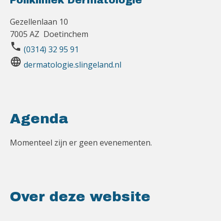
Polikliniek Dermatologie
Gezellenlaan 10
7005 AZ Doetinchem
phone
(0314) 32 95 91
language
dermatologie.slingeland.nl
Agenda
Momenteel zijn er geen evenementen.
Over deze website