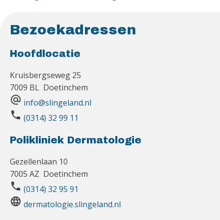
Bezoekadressen
Hoofdlocatie
Kruisbergseweg 25
7009 BL Doetinchem
alternate_email
info@slingeland.nl
phone
(0314) 32 99 11
Polikliniek Dermatologie
Gezellenlaan 10
7005 AZ Doetinchem
phone
(0314) 32 95 91
language
dermatologie.slingeland.nl