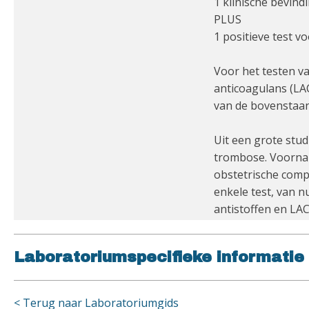
1 klinische bevin
PLUS
1 positieve test vo
Voor het testen v
anticoagulans (LAC
van de bovenstaan
Uit een grote stud
trombose. Voornam
obstetrische compl
enkele test, van nu
antistoffen en LAC
Laboratoriumspecifieke informatie
< Terug naar Laboratoriumgids