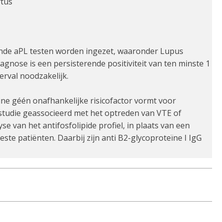
rtus
lende aPL testen worden ingezet, waaronder Lupus
iagnose is een persisterende positiviteit van ten minste 1
rval noodzakelijk.
pine géén onafhankelijke risicofactor vormt voor
 studie geassocieerd met het optreden van VTE of
e van het antifosfolipide profiel, in plaats van een
teste patiënten. Daarbij zijn anti B2-glycoproteïne I IgG