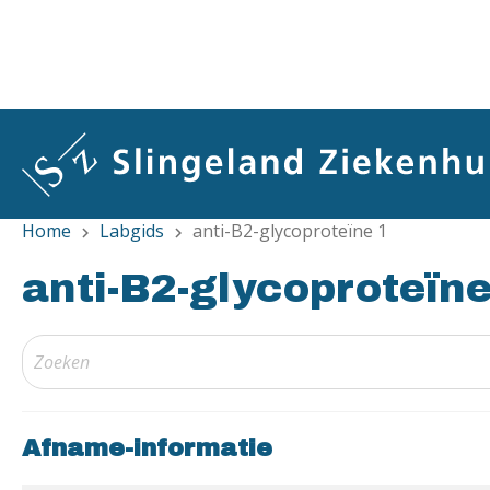
Overslaan
en
naar
de
inhoud
gaan
Home
Labgids
anti-B2-glycoproteïne 1
chevron_right
chevron_right
anti-B2-glycoproteïne
Afname-informatie