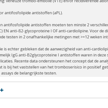
ding: veneuze trombo-embolie (VTE) en/of recidiverende abo
or antifosfolipide antistoffen (aPL).
an antifosfolipide antistoffen moeten ten minste 2 verschil
) EN anti-ß2-glycoproteïne I OF anti-cardiolipine. Voor de d
de testen in 2 onafhankelijke metingen met >=12 weken inte
ie is echter gebleken dat de aanwezigheid van anti-cardioli
elijk IgG anti-B2glycoproteïne I antistoffen waren in deze
icaties. Recente data ondersteunen het concept dat de analys
t is bij het vaststellen van het tromboserisico in positief ge
 assays de belangrijkste testen.
+