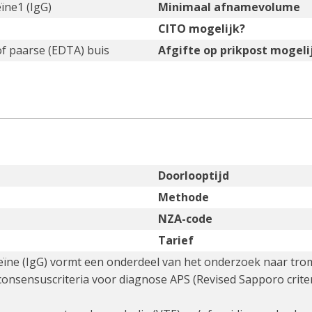
ïne1 (IgG)
Minimaal afnamevolume
CITO mogelijk?
of paarse (EDTA) buis
Afgifte op prikpost mogeli
Doorlooptijd
Methode
NZA-code
Tarief
eïne (IgG) vormt een onderdeel van het onderzoek naar trom
consensuscriteria voor diagnose APS (Revised Sapporo crite