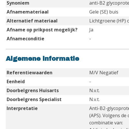
Synoniem
anti-B2 glycoprote
Afnamemateriaal
Gele (SE) buis
Alternatief materiaal
Lichtgroene (HP) 
Afname op prikpost mogelijk?
Ja
Afnameconditie
-
Algemene informatie
Referentiewaarden
M/V Negatief
Eenheid
-
Doorbelgrens Huisarts
N.v.t.
Doorbelgrens Specialist
N.v.t.
Interpretatie
Anti-B2-glycoprot
(APS). Volgens de 
combinatie van: