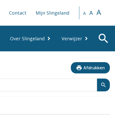
A
A
Contact
Mijn Slingeland
A
search
Over Slingeland
Verwijzer
print
Afdrukken
search