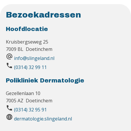
Bezoekadressen
Hoofdlocatie
Kruisbergseweg 25
7009 BL Doetinchem
alternate_email
info@slingeland.nl
phone
(0314) 32 99 11
Polikliniek Dermatologie
Gezellenlaan 10
7005 AZ Doetinchem
phone
(0314) 32 95 91
language
dermatologie.slingeland.nl