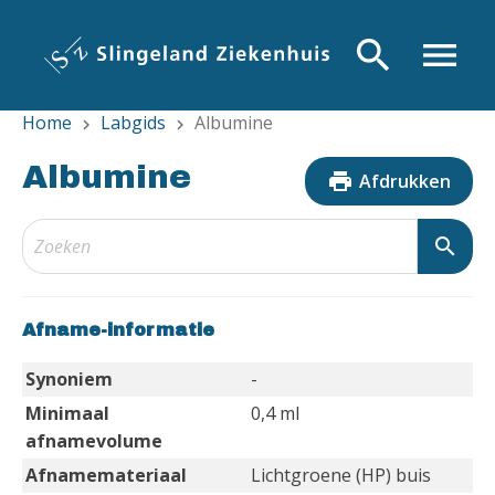
Overslaan
en
search
menu
naar
de
Home
Labgids
Albumine
inhoud
chevron_right
chevron_right
gaan
Albumine
print
Afdrukken
search
Afname-informatie
Synoniem
-
Minimaal
0,4 ml
afnamevolume
Afnamemateriaal
Lichtgroene (HP) buis