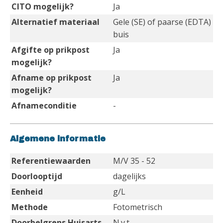
CITO mogelijk?
Ja
Alternatief materiaal
Gele (SE) of paarse (EDTA)
buis
Afgifte op prikpost
Ja
mogelijk?
Afname op prikpost
Ja
mogelijk?
Afnameconditie
-
Algemene informatie
Referentiewaarden
M/V 35 - 52
Doorlooptijd
dagelijks
Eenheid
g/L
Methode
Fotometrisch
Doorbelgrens Huisarts
N.v.t.