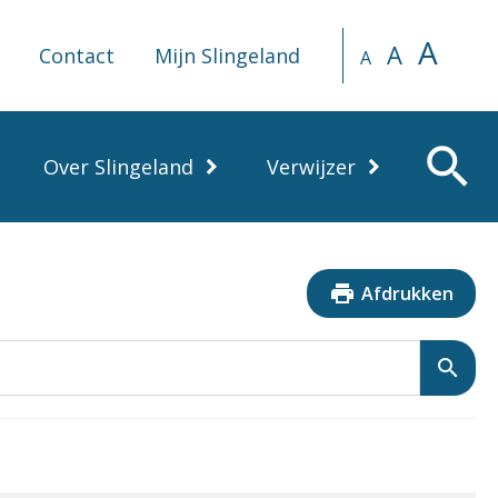
A
A
Contact
Mijn Slingeland
A
search
Over Slingeland
Verwijzer
print
Afdrukken
search