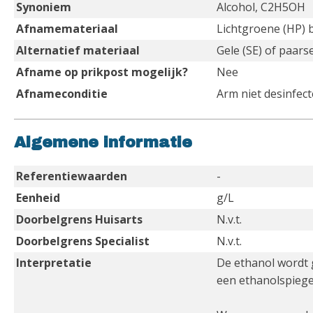
Synoniem
Alcohol, C2H5OH
Afnamemateriaal
Lichtgroene (HP) 
Alternatief materiaal
Gele (SE) of paars
Afname op prikpost mogelijk?
Nee
Afnameconditie
Arm niet desinfec
Algemene informatie
Referentiewaarden
-
Eenheid
g/L
Doorbelgrens Huisarts
N.v.t.
Doorbelgrens Specialist
N.v.t.
Interpretatie
De ethanol wordt g
een ethanolspiege