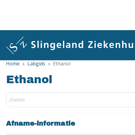
Overslaan
en
naar
de
inhoud
gaan
Home
Labgids
Ethanol
chevron_right
chevron_right
Ethanol
Afname-informatie