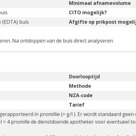
Minimaal afnamevolume
buis
CITO mogelijk?
e (EDTA) buis
Afgifte op prikpost mogeli
teren. Na ontdoppen van de buis direct analyseren
Doorlooptijd
Methode
NZA-code
Tarief
erapporteerd in promillie (= g/l ). Er wordt standaard geen
l > 4 promille de dienstdoende apotheker voor eventueel to