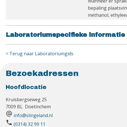
Wanneer er sprake
bepaling plaatsvi
methanol, ethylee
Laboratoriumspecifieke informatie
< Terug naar Laboratoriumgids
Bezoekadressen
Hoofdlocatie
Kruisbergseweg 25
7009 BL Doetinchem
alternate_email
info@slingeland.nl
phone
(0314) 32 99 11