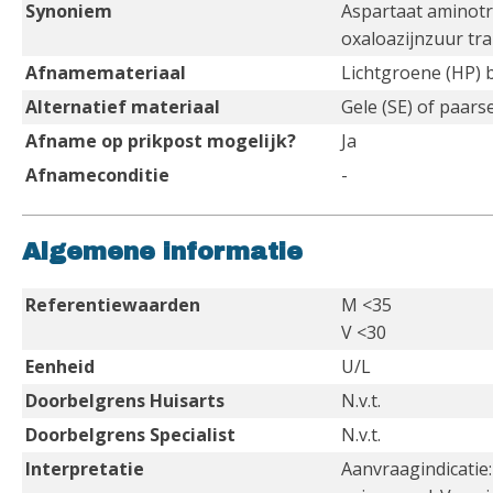
Synoniem
Aspartaat aminot
oxaloazijnzuur t
Afnamemateriaal
Lichtgroene (HP) 
Alternatief materiaal
Gele (SE) of paars
Afname op prikpost mogelijk?
Ja
Afnameconditie
-
Algemene informatie
Referentiewaarden
M <35
V <30
Eenheid
U/L
Doorbelgrens Huisarts
N.v.t.
Doorbelgrens Specialist
N.v.t.
Interpretatie
Aanvraagindicatie: