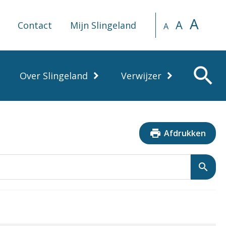
A
A
Contact
Mijn Slingeland
A
search
Over Slingeland
Verwijzer
print
Afdrukken
search