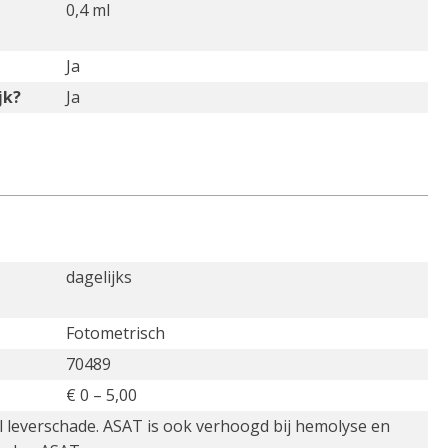
0,4 ml
Ja
jk?
Ja
dagelijks
Fotometrisch
70489
€ 0 – 5,00
al leverschade. ASAT is ook verhoogd bij hemolyse en