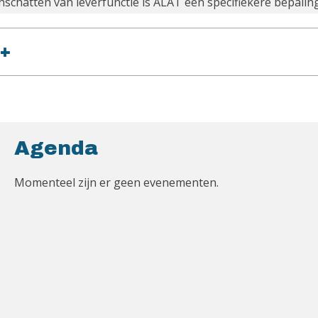
inschatten van leverfunctie is ALAT een specifiekere bepali
+
Agenda
Momenteel zijn er geen evenementen.