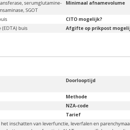
ransferase, serumglutamine-
Minimaal afnamevolume
ransaminase, SGOT
buis
CITO mogelijk?
e (EDTA) buis
Afgifte op prikpost mogeli
Doorlooptijd
Methode
NZA-code
Tarief
 het inschatten van leverfunctie, leverfalen en parenchyma