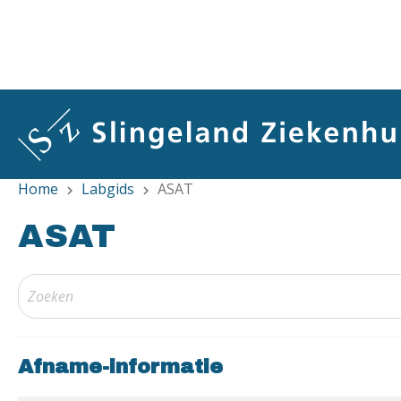
Overslaan
en
naar
de
inhoud
gaan
Home
Labgids
ASAT
chevron_right
chevron_right
ASAT
Afname-informatie