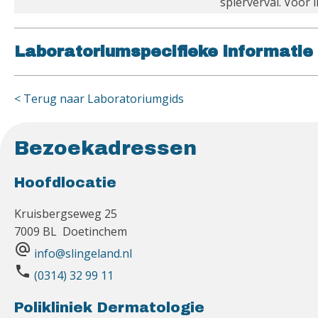
spierverval. Voor 
Laboratoriumspecifieke informatie
< Terug naar Laboratoriumgids
Bezoekadressen
Hoofdlocatie
Kruisbergseweg 25
7009 BL Doetinchem
alternate_email
info@slingeland.nl
phone
(0314) 32 99 11
Polikliniek Dermatologie