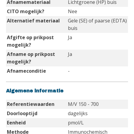
Afnamemateriaal
Lichtgroene (HP) buis
CITO mogelijk?
Nee
Alternatief materiaal
Gele (SE) of paarse (EDTA)
buis
Afgifte op prikpost
Ja
mogelijk?
Afname op prikpost
Ja
mogelijk?
Afnameconditie
-
Algemene informatie
Referentiewaarden
M/V 150 - 700
Doorlooptijd
dagelijks
Eenheid
pmol/L
Methode
Immunochemisch