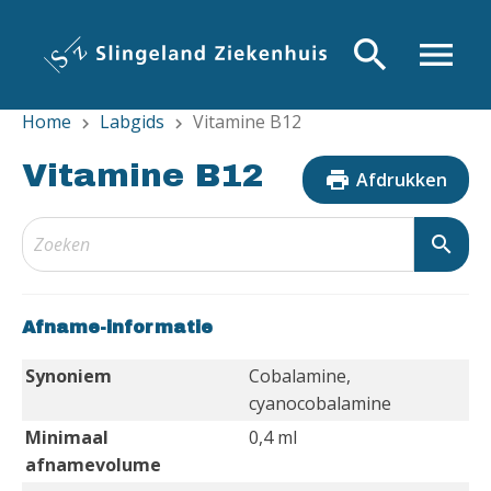
Overslaan
en
search
menu
naar
de
Home
Labgids
Vitamine B12
inhoud
chevron_right
chevron_right
gaan
Vitamine B12
print
Afdrukken
search
Afname-informatie
Synoniem
Cobalamine,
cyanocobalamine
Minimaal
0,4 ml
afnamevolume