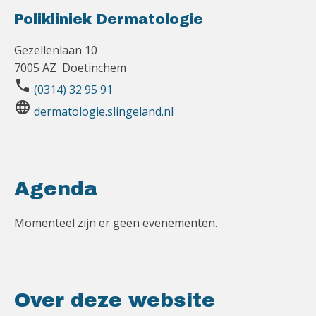
Polikliniek Dermatologie
Gezellenlaan 10
7005 AZ Doetinchem
phone
(0314) 32 95 91
language
dermatologie.slingeland.nl
Agenda
Momenteel zijn er geen evenementen.
Over deze website