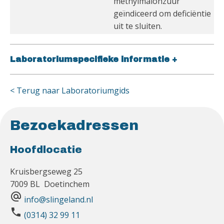
methylmalonzuur
geïndiceerd om deficiëntie
uit te sluiten.
Laboratoriumspecifieke informatie
+
< Terug naar Laboratoriumgids
Bezoekadressen
Hoofdlocatie
Kruisbergseweg 25
7009 BL Doetinchem
alternate_email
info@slingeland.nl
phone
(0314) 32 99 11