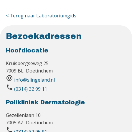
< Terug naar Laboratoriumgids
Bezoekadressen
Hoofdlocatie
Kruisbergseweg 25
7009 BL Doetinchem
alternate_email
info@slingeland.nl
phone
(0314) 32 99 11
Polikliniek Dermatologie
Gezellenlaan 10
7005 AZ Doetinchem
phone
(0314) 32 95 91