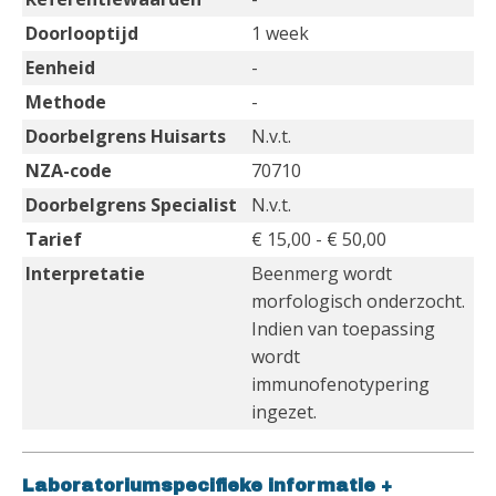
Doorlooptijd
1 week
Eenheid
-
Methode
-
Doorbelgrens Huisarts
N.v.t.
NZA-code
70710
Doorbelgrens Specialist
N.v.t.
Tarief
€ 15,00 - € 50,00
Interpretatie
Beenmerg wordt
morfologisch onderzocht.
Indien van toepassing
wordt
immunofenotypering
ingezet.
Laboratoriumspecifieke informatie
+