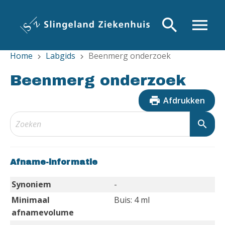
Overslaan
en
search
menu
naar
de
Home
Labgids
Beenmerg onderzoek
inhoud
chevron_right
chevron_right
gaan
Beenmerg onderzoek
print
Afdrukken
search
Afname-informatie
Synoniem
-
Minimaal
Buis: 4 ml
afnamevolume