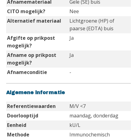
Afnamemateriaal
Gele (SE) buis
CITO mogelijk?
Nee
Alternatief materiaal
Lichtgroene (HP) of
paarse (EDTA) buis
Afgifte op prikpost
Ja
mogelijk?
Afname op prikpost
Ja
mogelijk?
Afnameconditie
-
Algemene informatie
Referentiewaarden
M/V <7
Doorlooptijd
maandag, donderdag
Eenheid
kU/L
Methode
Immunochemisch