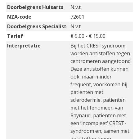
Doorbelgrens Huisarts
N.v.t.
NZA-code
72601
Doorbelgrens Specialist
N.v.t.
Tarief
€ 5,00 - € 15,00
Interpretatie
Bij het CRESTsyndroom
worden antistoffen tegen
centromeren aangetoond.
Deze antistoffen kunnen
ook, maar minder
frequent, voorkomen bij
patienten met
sclerodermie, patienten
met het fenomeen van
Raynaud, patienten met
een ‘incompleet’ CREST-
syndroom en, samen met
antistoffen tegen