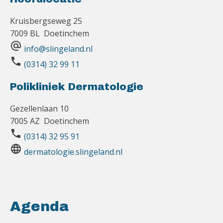
Kruisbergseweg 25
7009 BL Doetinchem
alternate_email
info@slingeland.nl
phone
(0314) 32 99 11
Polikliniek Dermatologie
Gezellenlaan 10
7005 AZ Doetinchem
phone
(0314) 32 95 91
language
dermatologie.slingeland.nl
Agenda