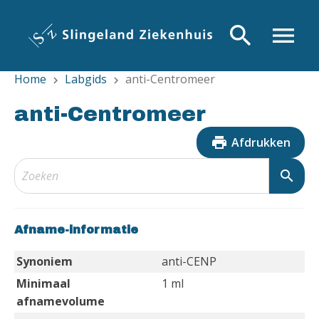
Overslaan
en
search
menu
naar
de
Home
Labgids
anti-Centromeer
inhoud
chevron_right
chevron_right
gaan
anti-Centromeer
print
Afdrukken
search
Afname-informatie
Synoniem
anti-CENP
Minimaal
1 ml
afnamevolume