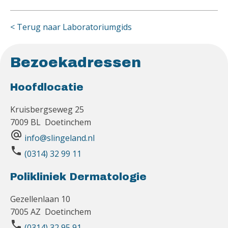
< Terug naar Laboratoriumgids
Bezoekadressen
Hoofdlocatie
Kruisbergseweg 25
7009 BL Doetinchem
alternate_email
info@slingeland.nl
phone
(0314) 32 99 11
Polikliniek Dermatologie
Gezellenlaan 10
7005 AZ Doetinchem
phone
(0314) 32 95 91