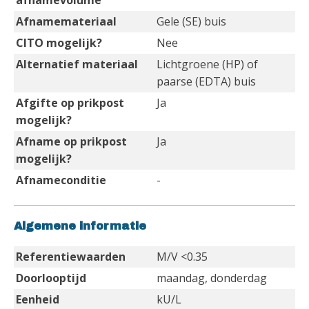
afnamevolume
Afnamemateriaal
Gele (SE) buis
CITO mogelijk?
Nee
Alternatief materiaal
Lichtgroene (HP) of
paarse (EDTA) buis
Afgifte op prikpost
Ja
mogelijk?
Afname op prikpost
Ja
mogelijk?
Afnameconditie
-
Algemene informatie
Referentiewaarden
M/V <0.35
Doorlooptijd
maandag, donderdag
Eenheid
kU/L