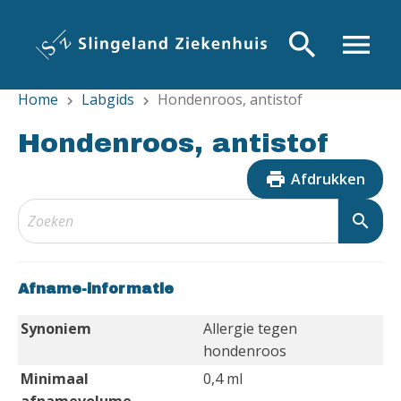
Overslaan
en
search
menu
naar
de
Home
Labgids
Hondenroos, antistof
inhoud
chevron_right
chevron_right
gaan
Hondenroos, antistof
print
Afdrukken
search
Afname-informatie
Synoniem
Allergie tegen
hondenroos
Minimaal
0,4 ml