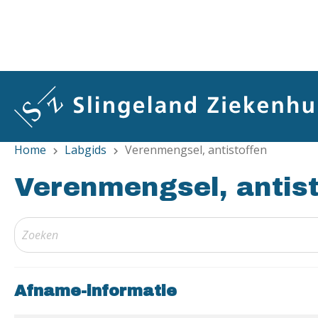
Overslaan
en
naar
de
inhoud
gaan
Home
Labgids
Verenmengsel, antistoffen
chevron_right
chevron_right
Verenmengsel, antist
Afname-informatie