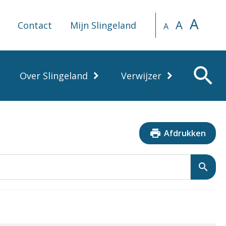
A
A
Contact
Mijn Slingeland
A
search
Over Slingeland
Verwijzer
print
Afdrukken
search