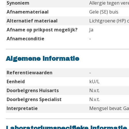
Synoniem
Allergie tegen ver
Afnamemateriaal
Gele (SE) buis
Alternatief materiaal
Lichtgroene (HP) 
Afname op prikpost mogelijk?
Ja
Afnameconditie
-
Algemene informatie
Referentiewaarden
-
Eenheid
kU/L
Doorbelgrens Huisarts
N.v.t.
Doorbelgrens Specialist
N.v.t.
Interpretatie
Mengsel bevat: Ga
Laboratoriumspecifieke informatie