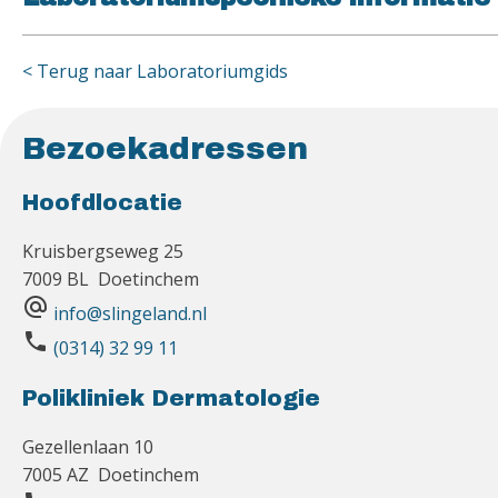
< Terug naar Laboratoriumgids
Bezoekadressen
Hoofdlocatie
Kruisbergseweg 25
7009 BL Doetinchem
alternate_email
info@slingeland.nl
phone
(0314) 32 99 11
Polikliniek Dermatologie
Gezellenlaan 10
7005 AZ Doetinchem