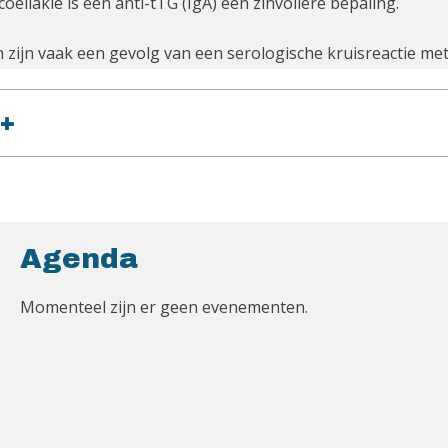
oeliakie is een anti-tTG (IgA) een zinvollere bepaling.
n zijn vaak een gevolg van een serologische kruisreactie met g
+
Agenda
Momenteel zijn er geen evenementen.