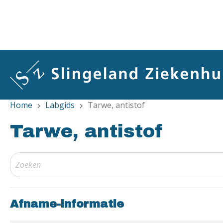
Overslaan
en
naar
de
inhoud
gaan
Home
Labgids
Tarwe, antistof
chevron_right
chevron_right
Tarwe, antistof
Afname-informatie