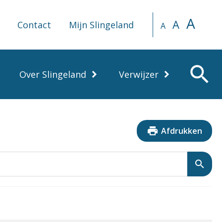
A
A
Contact
Mijn Slingeland
A
search
Over Slingeland
Verwijzer
print
Afdrukken
search