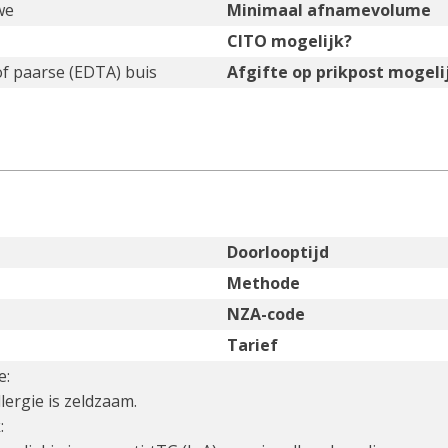
we
Minimaal afnamevolume
CITO mogelijk?
of paarse (EDTA) buis
Afgifte op prikpost mogeli
Doorlooptijd
Methode
NZA-code
Tarief
e:
lergie is zeldzaam.
: