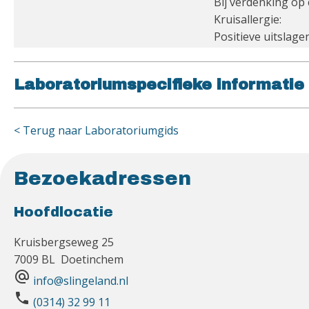
Bij verdenking op c
Kruisallergie:
Positieve uitslage
Laboratoriumspecifieke informatie
< Terug naar Laboratoriumgids
Bezoekadressen
Hoofdlocatie
Kruisbergseweg 25
7009 BL Doetinchem
alternate_email
info@slingeland.nl
phone
(0314) 32 99 11