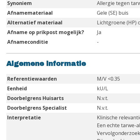
Synoniem
Allergie tegen tar
Afnamemateriaal
Gele (SE) buis
Alternatief materiaal
Lichtgroene (HP) 
Afname op prikpost mogelijk?
Ja
Afnameconditie
-
Algemene informatie
Referentiewaarden
M/V <0.35
Eenheid
kU/L
Doorbelgrens Huisarts
N.v.t.
Doorbelgrens Specialist
N.v.t.
Interpretatie
Klinische relevanti
Een echte tarwe-al
Vervolgonderzoek