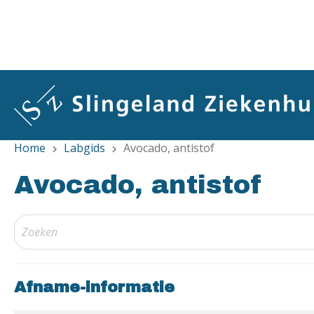
Overslaan
en
naar
de
inhoud
gaan
Home
Labgids
Avocado, antistof
chevron_right
chevron_right
Avocado, antistof
Afname-informatie