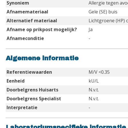
Synoniem
Allergie tegen av
Afnamemateriaal
Gele (SE) buis
Alternatief materiaal
Lichtgroene (HP) 
Afname op prikpost mogelijk?
Ja
Afnameconditie
-
Algemene informatie
Referentiewaarden
M/V <0.35
Eenheid
kU/L
Doorbelgrens Huisarts
N.v.t.
Doorbelgrens Specialist
N.v.t.
Interpretatie
-
Laboratoriumspecifieke informatie