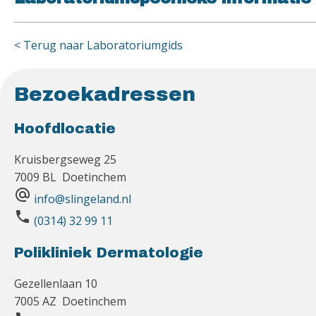
< Terug naar Laboratoriumgids
Bezoekadressen
Hoofdlocatie
Kruisbergseweg 25
7009 BL Doetinchem
alternate_email
info@slingeland.nl
phone
(0314) 32 99 11
Polikliniek Dermatologie
Gezellenlaan 10
7005 AZ Doetinchem