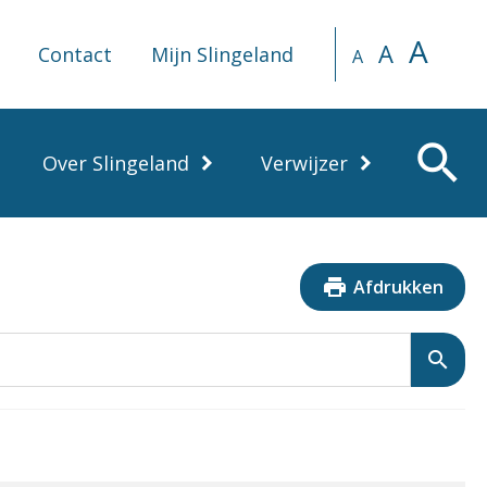
A
A
Contact
Mijn Slingeland
A
search
Over Slingeland
Verwijzer
print
Afdrukken
search