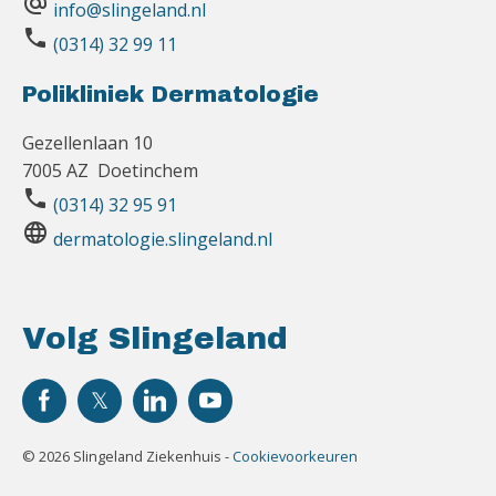
alternate_email
info@slingeland.nl
phone
(0314) 32 99 11
Polikliniek Dermatologie
Gezellenlaan 10
7005 AZ Doetinchem
phone
(0314) 32 95 91
language
dermatologie.slingeland.nl
Volg Slingeland
© 2026 Slingeland Ziekenhuis -
Cookievoorkeuren