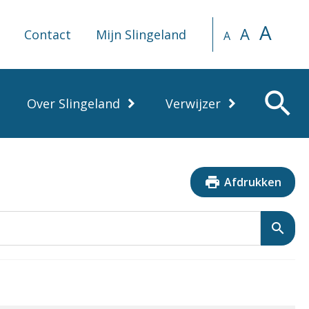
A
A
Contact
Mijn Slingeland
A
search
Over Slingeland
Verwijzer
print
Afdrukken
search