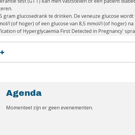
erantie test (GTT) kan men vaststellen of een patiënt diabet
geren.
 75 gram glucosedrank te drinken. De veneuze glucose wordt 
ol/l (of hoger) of een glucose van 8,5 mmol/l (of hoger) na 
ification of Hyperglycaemia First Detected in Pregnancy' s
+
Agenda
Momenteel zijn er geen evenementen.