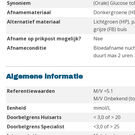
Synoniem
(Orale) Glucose to
Afnamemateriaal
Donkergroene (HB
Alternatief materiaal
Lichtgroen (HP), p
grijze (FB) buis
Afname op prikpost mogelijk?
Nee
Afnameconditie
Bloedafname nucht
duurt max 2 uren.
Algemene informatie
Referentiewaarden
M/V <5.1
M/V Onbekend (tot
Eenheid
mmol/L
Doorbelgrens Huisarts
< 3,0 of > 20
Doorbelgrens Specialist
<3,0 of > 25