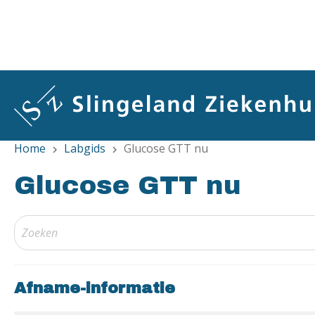
Overslaan
en
naar
de
inhoud
gaan
Home
Labgids
Glucose GTT nu
chevron_right
chevron_right
Glucose GTT nu
Afname-informatie