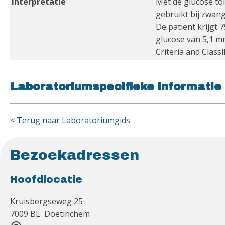
Interpretatie
Met de glucose tol
gebruikt bij zwan
De patient krijgt
glucose van 5,1 mm
Criteria and Class
Laboratoriumspecifieke informatie
< Terug naar Laboratoriumgids
Bezoekadressen
Hoofdlocatie
Kruisbergseweg 25
7009 BL Doetinchem