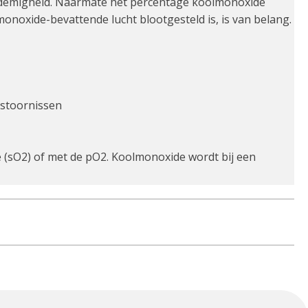
tademigheid. Naarmate het percentage koolmonoxide
onoxide-bevattende lucht blootgesteld is, is van belang.
 stoornissen
 (sO2) of met de pO2. Koolmonoxide wordt bij een