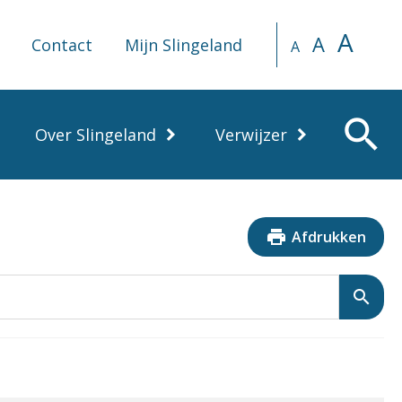
A
A
Contact
Mijn Slingeland
A
search
Over Slingeland
Verwijzer
print
Afdrukken
search