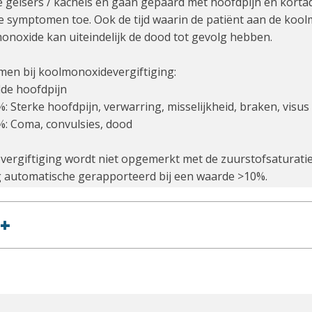
e geisers / kachels en gaan gepaard met hoofdpijn en kor
 symptomen toe. Ook de tijd waarin de patiënt aan de koolm
onoxide kan uiteindelijk de dood tot gevolg hebben.
en bij koolmonoxidevergiftiging:
lde hoofdpijn
: Sterke hoofdpijn, verwarring, misselijkheid, braken, visus
%: Coma, convulsies, dood
ergiftiging wordt niet opgemerkt met de zuurstofsaturatie
 automatische gerapporteerd bij een waarde >10%.
+