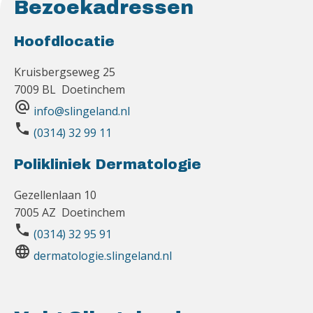
Bezoekadressen
Hoofdlocatie
Kruisbergseweg 25
7009 BL Doetinchem
alternate_email
info@slingeland.nl
phone
(0314) 32 99 11
Polikliniek Dermatologie
Gezellenlaan 10
7005 AZ Doetinchem
phone
(0314) 32 95 91
language
dermatologie.slingeland.nl