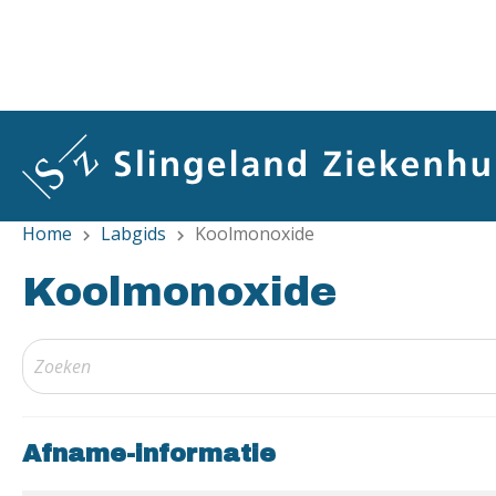
Overslaan
en
naar
de
inhoud
gaan
Home
Labgids
Koolmonoxide
chevron_right
chevron_right
Koolmonoxide
Afname-informatie