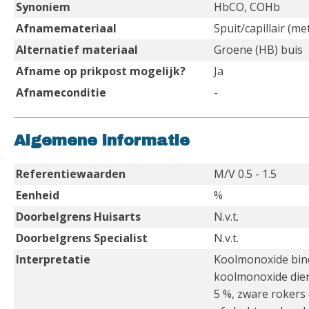
Synoniem
HbCO, COHb
Afnamemateriaal
Spuit/capillair (m
Alternatief materiaal
Groene (HB) buis
Afname op prikpost mogelijk?
Ja
Afnameconditie
-
Algemene informatie
Referentiewaarden
M/V 0.5 - 1.5
Eenheid
%
Doorbelgrens Huisarts
N.v.t.
Doorbelgrens Specialist
N.v.t.
Interpretatie
Koolmonoxide bindt
koolmonoxide dien
5 %, zware rokers 