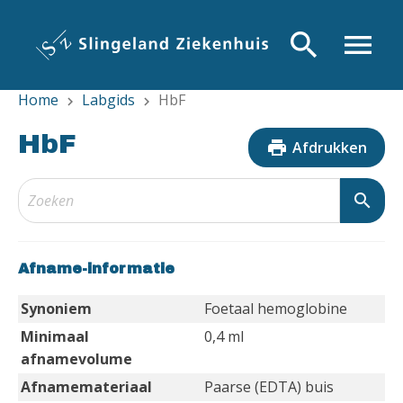
Overslaan
en
search
menu
naar
de
Home
Labgids
HbF
inhoud
chevron_right
chevron_right
gaan
HbF
print
Afdrukken
search
Afname-informatie
Synoniem
Foetaal hemoglobine
Minimaal
0,4 ml
afnamevolume
Afnamemateriaal
Paarse (EDTA) buis