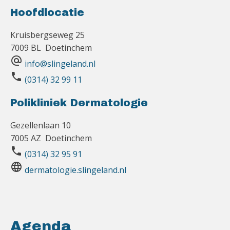
Hoofdlocatie
Kruisbergseweg 25
7009 BL Doetinchem
alternate_email
info@slingeland.nl
phone
(0314) 32 99 11
Polikliniek Dermatologie
Gezellenlaan 10
7005 AZ Doetinchem
phone
(0314) 32 95 91
language
dermatologie.slingeland.nl
Agenda