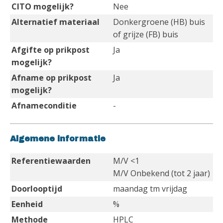
CITO mogelijk?
Nee
Alternatief materiaal
Donkergroene (HB) buis
of grijze (FB) buis
Afgifte op prikpost
Ja
mogelijk?
Afname op prikpost
Ja
mogelijk?
Afnameconditie
-
Algemene informatie
Referentiewaarden
M/V <1
M/V Onbekend (tot 2 jaar)
Doorlooptijd
maandag tm vrijdag
Eenheid
%
Methode
HPLC