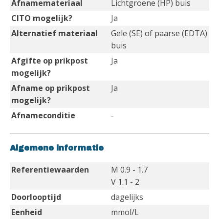
Afnamemateriaal
Lichtgroene (HP) buis
CITO mogelijk?
Ja
Alternatief materiaal
Gele (SE) of paarse (EDTA)
buis
Afgifte op prikpost
Ja
mogelijk?
Afname op prikpost
Ja
mogelijk?
Afnameconditie
-
Algemene informatie
Referentiewaarden
M 0.9 - 1.7
V 1.1 - 2
Doorlooptijd
dagelijks
Eenheid
mmol/L