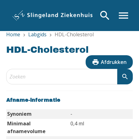
Overslaan
en
search
menu
naar
de
Home
Labgids
HDL-Cholesterol
inhoud
chevron_right
chevron_right
gaan
HDL-Cholesterol
print
Afdrukken
search
Afname-informatie
Synoniem
-
Minimaal
0,4 ml
afnamevolume