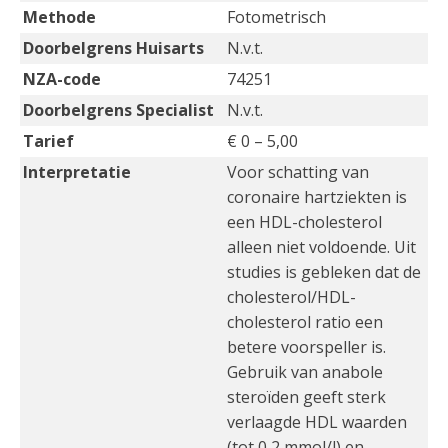
Methode
Fotometrisch
Doorbelgrens Huisarts
N.v.t.
NZA-code
74251
Doorbelgrens Specialist
N.v.t.
Tarief
€ 0 – 5,00
Interpretatie
Voor schatting van
coronaire hartziekten is
een HDL-cholesterol
alleen niet voldoende. Uit
studies is gebleken dat de
cholesterol/HDL-
cholesterol ratio een
betere voorspeller is.
Gebruik van anabole
steroïden geeft sterk
verlaagde HDL waarden
(tot 0,2 mmol/l) en