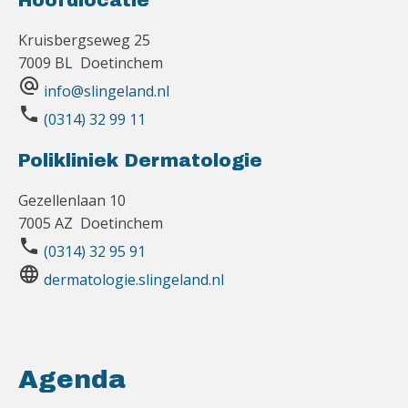
Hoofdlocatie
Kruisbergseweg 25
7009 BL Doetinchem
alternate_email
info@slingeland.nl
phone
(0314) 32 99 11
Polikliniek Dermatologie
Gezellenlaan 10
7005 AZ Doetinchem
phone
(0314) 32 95 91
language
dermatologie.slingeland.nl
Agenda