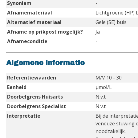
Synoniem
-
Afnamemateriaal
Lichtgroene (HP) 
Alternatief materiaal
Gele (SE) buis
Afname op prikpost mogelijk?
Ja
Afnameconditie
-
Algemene informatie
Referentiewaarden
M/V 10 - 30
Eenheid
µmol/L
Doorbelgrens Huisarts
N.v.t.
Doorbelgrens Specialist
N.v.t.
Interpretatie
Bij de interpreta
veneuze stuwing e
noodzakelijk.