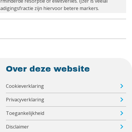
nderde resorptie of eiwitverlies. IJzer is veelal
adigingsfractie zijn hiervoor betere markers.
Over deze website
Cookieverklaring
Privacyverklaring
Toegankelijkheid
Disclaimer