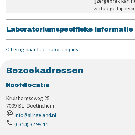
IJzergebrek kan he
verhoogd bij hemoc
Laboratoriumspecifieke informatie
< Terug naar Laboratoriumgids
Bezoekadressen
Hoofdlocatie
Kruisbergseweg 25
7009 BL Doetinchem
alternate_email
info@slingeland.nl
phone
(0314) 32 99 11