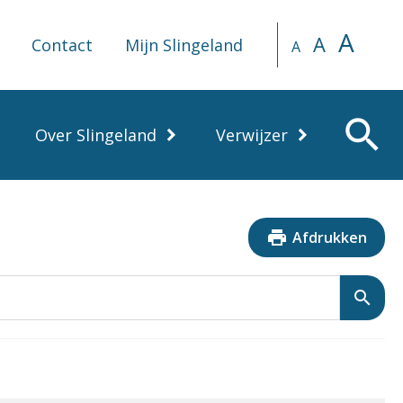
A
A
Contact
Mijn Slingeland
A
search
Over Slingeland
Verwijzer
print
Afdrukken
search