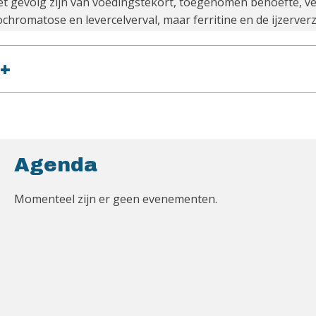
t gevolg zijn van voedingstekort, toegenomen behoefte, vermi
hromatose en levercelverval, maar ferritine en de ijzerverz
+
Agenda
Momenteel zijn er geen evenementen.