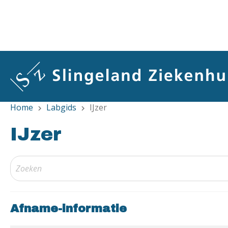
Overslaan
en
naar
de
inhoud
gaan
Home
Labgids
IJzer
chevron_right
chevron_right
IJzer
Afname-informatie