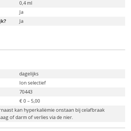
0,4 ml
Ja
jk?
Ja
dagelijks
Ion selectief
70443
€ 0 – 5,00
rnaast kan hyperkaliëmie onstaan bij celafbraak
ag of darm of verlies via de nier.