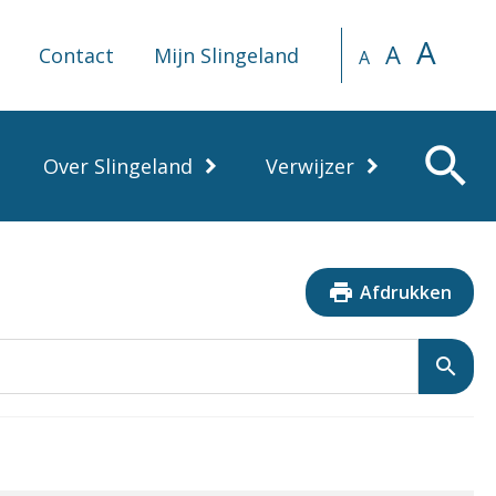
A
A
Contact
Mijn Slingeland
A
search
Over Slingeland
Verwijzer
print
Afdrukken
search