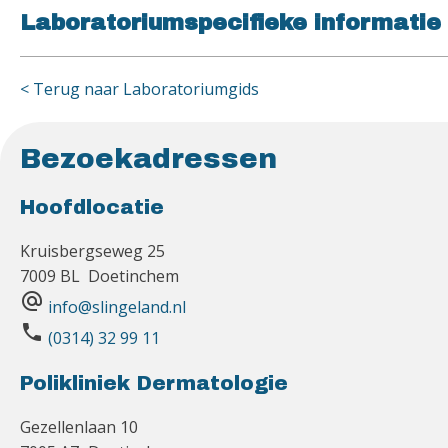
Laboratoriumspecifieke informatie
< Terug naar Laboratoriumgids
Bezoekadressen
Hoofdlocatie
Kruisbergseweg 25
7009 BL Doetinchem
alternate_email
info@slingeland.nl
phone
(0314) 32 99 11
Polikliniek Dermatologie
Gezellenlaan 10