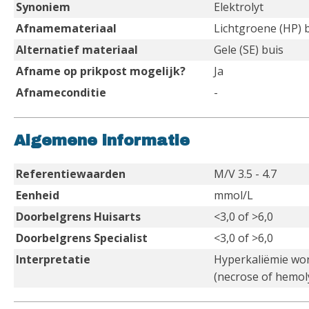
Synoniem
Elektrolyt
Afnamemateriaal
Lichtgroene (HP) 
Alternatief materiaal
Gele (SE) buis
Afname op prikpost mogelijk?
Ja
Afnameconditie
-
Algemene informatie
Referentiewaarden
M/V 3.5 - 4.7
Eenheid
mmol/L
Doorbelgrens Huisarts
<3,0 of >6,0
Doorbelgrens Specialist
<3,0 of >6,0
Interpretatie
Hyperkaliëmie wor
(necrose of hemoly