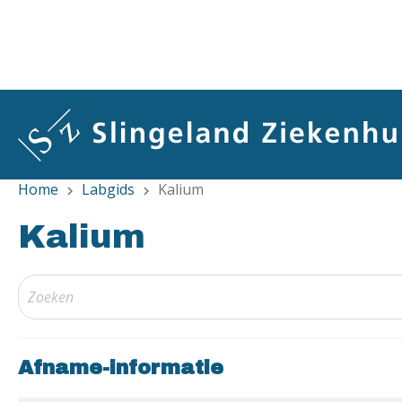
Overslaan
en
naar
de
inhoud
gaan
Home
Labgids
Kalium
chevron_right
chevron_right
Kalium
Afname-informatie