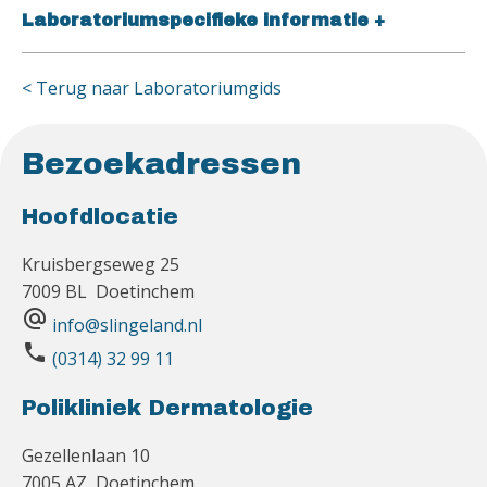
Laboratoriumspecifieke informatie
+
< Terug naar Laboratoriumgids
Bezoekadressen
Hoofdlocatie
Kruisbergseweg 25
7009 BL Doetinchem
alternate_email
info@slingeland.nl
phone
(0314) 32 99 11
Polikliniek Dermatologie
Gezellenlaan 10
7005 AZ Doetinchem