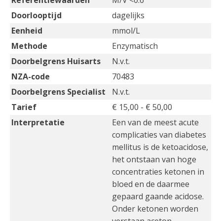
Referentiewaarden
M/V <0.6
Doorlooptijd
dagelijks
Eenheid
mmol/L
Methode
Enzymatisch
Doorbelgrens Huisarts
N.v.t.
NZA-code
70483
Doorbelgrens Specialist
N.v.t.
Tarief
€ 15,00 - € 50,00
Interpretatie
Een van de meest acute
complicaties van diabetes
mellitus is de ketoacidose,
het ontstaan van hoge
concentraties ketonen in
bloed en de daarmee
gepaard gaande acidose.
Onder ketonen worden