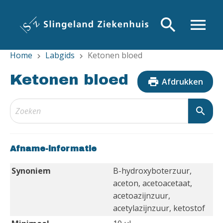
Overslaan
en
search
menu
naar
de
Home
Labgids
Ketonen bloed
inhoud
chevron_right
chevron_right
gaan
Ketonen bloed
print
Afdrukken
search
Afname-informatie
Synoniem
B-hydroxyboterzuur,
aceton, acetoacetaat,
acetoazijnzuur,
acetylazijnzuur, ketostof