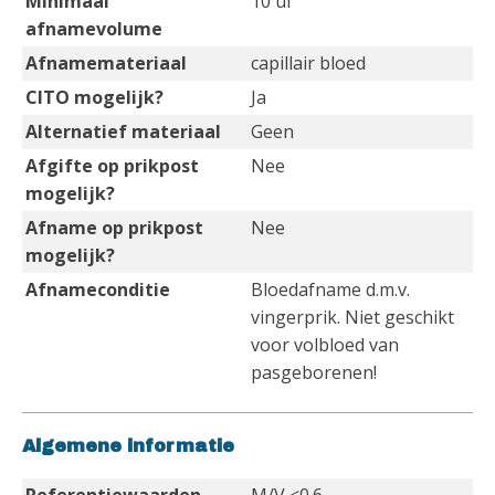
Minimaal
10 ul
afnamevolume
Afnamemateriaal
capillair bloed
CITO mogelijk?
Ja
Alternatief materiaal
Geen
Afgifte op prikpost
Nee
mogelijk?
Afname op prikpost
Nee
mogelijk?
Afnameconditie
Bloedafname d.m.v.
vingerprik. Niet geschikt
voor volbloed van
pasgeborenen!
Algemene informatie