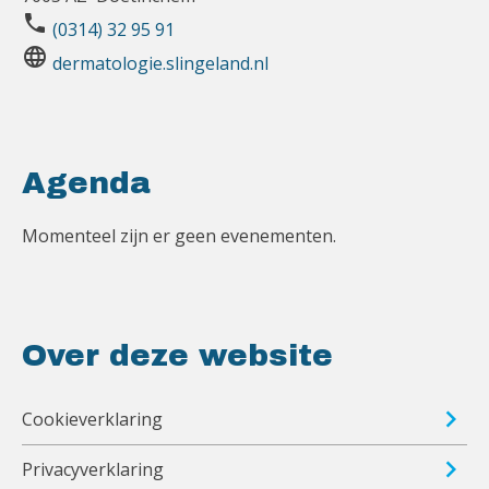
phone
(0314) 32 95 91
language
dermatologie.slingeland.nl
Agenda
Momenteel zijn er geen evenementen.
Over deze website
Cookieverklaring
Privacyverklaring