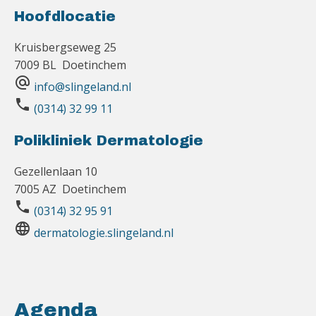
Hoofdlocatie
Kruisbergseweg 25
7009 BL Doetinchem
alternate_email
info@slingeland.nl
phone
(0314) 32 99 11
Polikliniek Dermatologie
Gezellenlaan 10
7005 AZ Doetinchem
phone
(0314) 32 95 91
language
dermatologie.slingeland.nl
Agenda