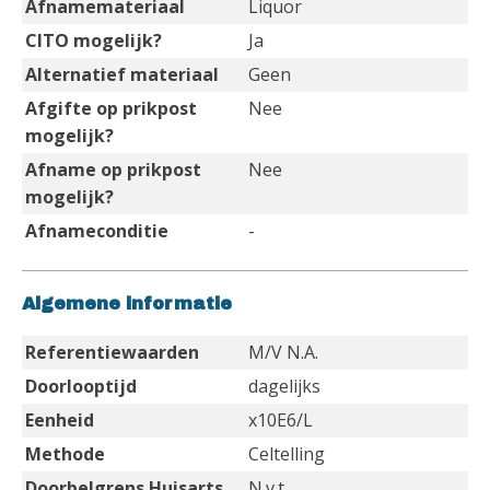
Afnamemateriaal
Liquor
CITO mogelijk?
Ja
Alternatief materiaal
Geen
Afgifte op prikpost
Nee
mogelijk?
Afname op prikpost
Nee
mogelijk?
Afnameconditie
-
Algemene informatie
Referentiewaarden
M/V N.A.
Doorlooptijd
dagelijks
Eenheid
x10E6/L
Methode
Celtelling
Doorbelgrens Huisarts
N.v.t.