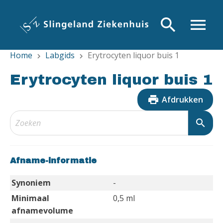
Overslaan
en
search
menu
naar
de
Home
Labgids
Erytrocyten liquor buis 1
inhoud
chevron_right
chevron_right
gaan
Erytrocyten liquor buis 1
print
Afdrukken
search
Afname-informatie
Synoniem
-
Minimaal
0,5 ml
afnamevolume