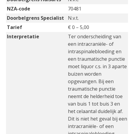
NZA-code
70481
Doorbelgrens Specialist
N.v.t.
Tarief
€ 0 – 5,00
Interpretatie
Ter onderscheiding van
een intracraniële- of
intraspinalebloeding en
een traumatische punctie
moet liquor c.s. in 3 aparte
buizen worden
opgevangen. Bij een
traumatische punctie
neemt de helderheid toe
van buis 1 tot buis 3 en
het celaantal duidelijk af.
Dit is niet het geval bij een
intracraniële- of een
intraspinalebloeding.