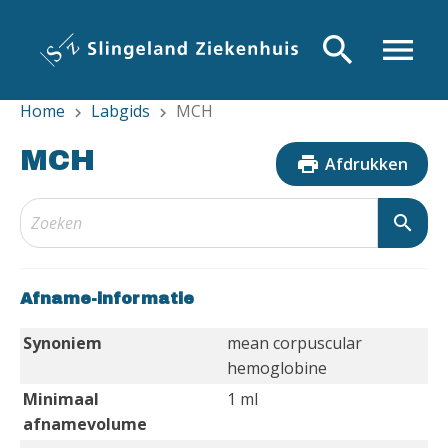
Overslaan
en
search
menu
naar
de
Home
Labgids
MCH
inhoud
chevron_right
chevron_right
gaan
MCH
print
Afdrukken
search
Afname-informatie
Synoniem
mean corpuscular
hemoglobine
Minimaal
1 ml
afnamevolume