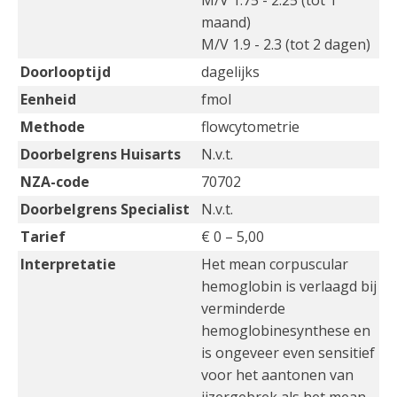
M/V 1.75 - 2.25 (tot 1
maand)
M/V 1.9 - 2.3 (tot 2 dagen)
Doorlooptijd
dagelijks
Eenheid
fmol
Methode
flowcytometrie
Doorbelgrens Huisarts
N.v.t.
NZA-code
70702
Doorbelgrens Specialist
N.v.t.
Tarief
€ 0 – 5,00
Interpretatie
Het mean corpuscular
hemoglobin is verlaagd bij
verminderde
hemoglobinesynthese en
is ongeveer even sensitief
voor het aantonen van