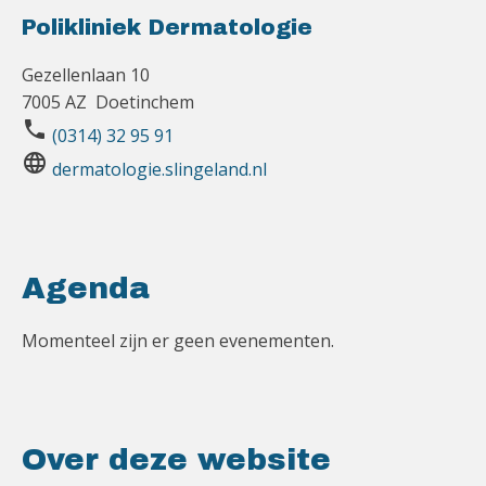
Polikliniek Dermatologie
Gezellenlaan 10
7005 AZ Doetinchem
phone
(0314) 32 95 91
language
dermatologie.slingeland.nl
Agenda
Momenteel zijn er geen evenementen.
Over deze website