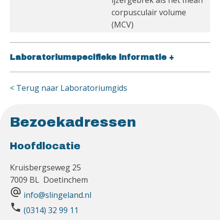
ijzergebrek als het mean
corpusculair volume
(MCV)
Laboratoriumspecifieke informatie
+
< Terug naar Laboratoriumgids
Bezoekadressen
Hoofdlocatie
Kruisbergseweg 25
7009 BL Doetinchem
alternate_email
info@slingeland.nl
phone
(0314) 32 99 11