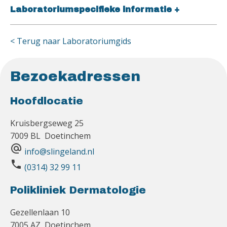
Laboratoriumspecifieke informatie
+
< Terug naar Laboratoriumgids
Bezoekadressen
Hoofdlocatie
Kruisbergseweg 25
7009 BL Doetinchem
alternate_email
info@slingeland.nl
phone
(0314) 32 99 11
Polikliniek Dermatologie
Gezellenlaan 10
7005 AZ Doetinchem