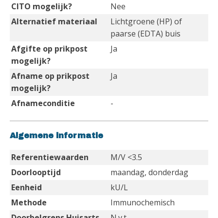
CITO mogelijk?
Nee
Alternatief materiaal
Lichtgroene (HP) of
paarse (EDTA) buis
Afgifte op prikpost
Ja
mogelijk?
Afname op prikpost
Ja
mogelijk?
Afnameconditie
-
Algemene informatie
Referentiewaarden
M/V <3.5
Doorlooptijd
maandag, donderdag
Eenheid
kU/L
Methode
Immunochemisch
Doorbelgrens Huisarts
N.v.t.