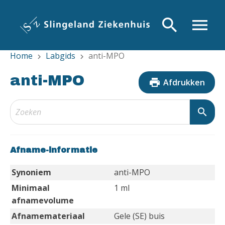
Overslaan
en
search
menu
naar
de
Home
Labgids
anti-MPO
inhoud
chevron_right
chevron_right
gaan
anti-MPO
print
Afdrukken
search
Afname-informatie
Synoniem
anti-MPO
Minimaal
1 ml
afnamevolume
Afnamemateriaal
Gele (SE) buis