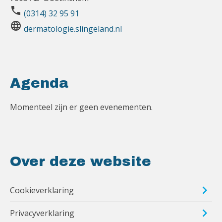
phone
(0314) 32 95 91
language
dermatologie.slingeland.nl
Agenda
Momenteel zijn er geen evenementen.
Over deze website
Cookieverklaring
Privacyverklaring