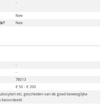
-
Nee
jk?
Nee
-
-
78013
€ 50 - € 200
eukocyten etc. gescheiden van de goed beweeglijke
n beoordeeld.