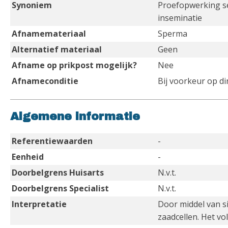
Synoniem
Proefopwerking s
inseminatie
Afnamemateriaal
Sperma
Alternatief materiaal
Geen
Afname op prikpost mogelijk?
Nee
Afnameconditie
Bij voorkeur op 
Algemene informatie
Referentiewaarden
-
Eenheid
-
Doorbelgrens Huisarts
N.v.t.
Doorbelgrens Specialist
N.v.t.
Interpretatie
Door middel van si
zaadcellen. Het vo