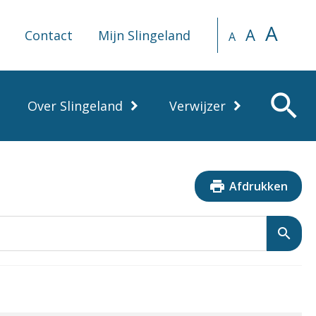
A
A
Contact
Mijn Slingeland
A
search
Over Slingeland
Verwijzer
print
Afdrukken
search