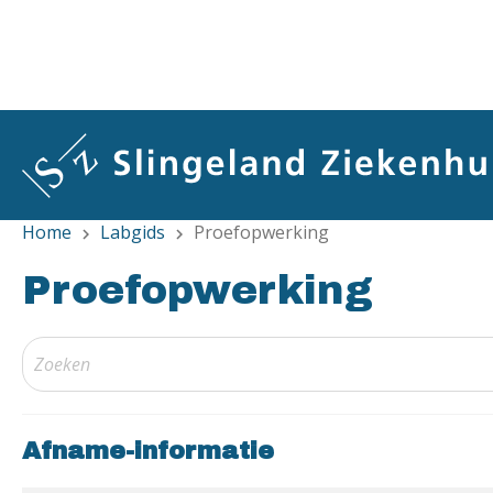
Overslaan
en
naar
de
inhoud
gaan
Home
Labgids
Proefopwerking
chevron_right
chevron_right
Proefopwerking
Afname-informatie