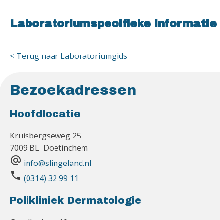
Laboratoriumspecifieke informatie
< Terug naar Laboratoriumgids
Bezoekadressen
Hoofdlocatie
Kruisbergseweg 25
7009 BL Doetinchem
alternate_email
info@slingeland.nl
phone
(0314) 32 99 11
Polikliniek Dermatologie