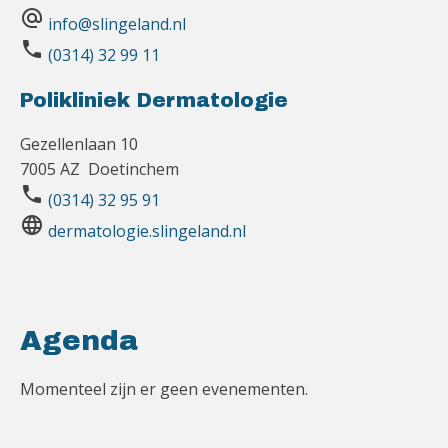
alternate_email
info@slingeland.nl
phone
(0314) 32 99 11
Polikliniek Dermatologie
Gezellenlaan 10
7005 AZ Doetinchem
phone
(0314) 32 95 91
language
dermatologie.slingeland.nl
Agenda
Momenteel zijn er geen evenementen.