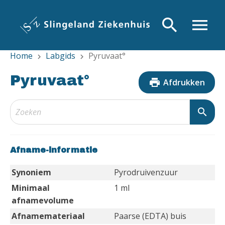
Overslaan
en
search
menu
naar
de
Home
Labgids
Pyruvaat°
inhoud
chevron_right
chevron_right
gaan
Pyruvaat°
print
Afdrukken
search
Afname-informatie
Synoniem
Pyrodruivenzuur
Minimaal
1 ml
afnamevolume
Afnamemateriaal
Paarse (EDTA) buis