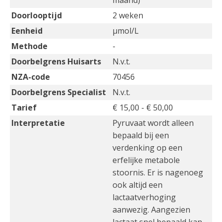
maand)
Doorlooptijd
2 weken
Eenheid
µmol/L
Methode
-
Doorbelgrens Huisarts
N.v.t.
NZA-code
70456
Doorbelgrens Specialist
N.v.t.
Tarief
€ 15,00 - € 50,00
Interpretatie
Pyruvaat wordt alleen
bepaald bij een
verdenking op een
erfelijke metabole
stoornis. Er is nagenoeg
ook altijd een
lactaatverhoging
aanwezig. Aangezien